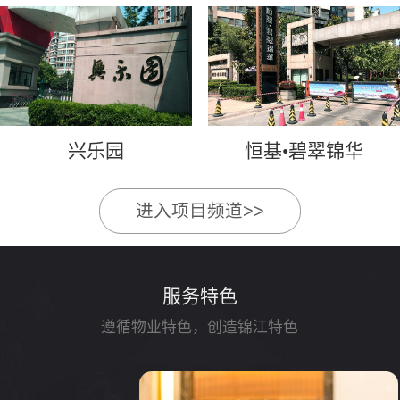
兴乐园
恒基•碧翠锦华
进入项目频道>>
服务特色
遵循物业特色，创造锦江特色