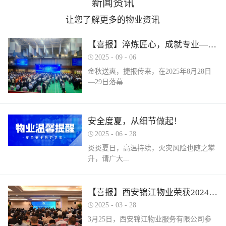
新闻资讯
让您了解更多的物业资讯
【喜报】淬炼匠心，成就专业——西安锦江物业在“锦天物业杯”技能竞赛中斩获佳绩
2025
-
09
-
06
金秋送爽，捷报传来，在2025年8月28日
—29日落幕...
的 “锦天物业杯” 第七届西安市物业管理行
安全度夏，从细节做起！
业职业技能竞赛中， 西安锦江物业服务有
2025
-
06
-
28
限公司的选手们表现卓越，凭借扎实的理
论知识、精湛的操作技能和临危不乱的现
炎炎夏日，高温持续，火灾风险也随之攀
场发挥，在物业管理师、电工、消防设施
升，请广大...
操作员三大工种的激烈角逐中脱颖而出，
取得了可圈可点的综合成绩。本次竞赛由
市住房和城乡建设局指导、市物业管理行
业主做好夏季安全防范工作。风险在于防
【喜报】西安锦江物业荣获2024年度优秀单位、全市技能竞赛优秀个人及优秀组织单位多项荣誉
业协会主办，是全市物业管理行业一年一
范，平安才是幸福！西安锦江物业提醒
2025
-
03
-
28
度规格最高、水平最强、影响最广的职业
您：增强防范意识，杜绝夏季安全隐患。
3月25日，西安锦江物业服务有限公司参
技能盛会。本次竞赛，共有来自全市60余
夏季高温，引发火灾事故占比较高，空