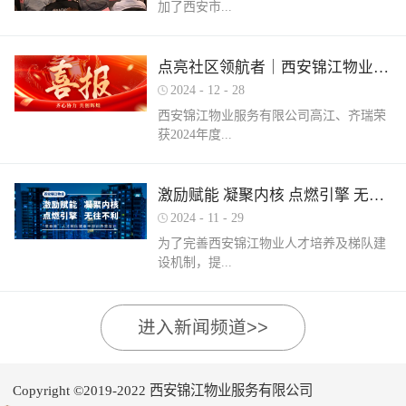
加了西安市...
家物业企业的1300余名物业从业人员参
调、冰箱、电风扇等大功率电器的使用频
赛，其中物业管理师611人，电工374人，
繁增加，电器设备线路存在超负荷运转现
消防设施操作员374人，竞赛旨在“匠心筑
象。要选购合格产品，注意设备使用过程
物业管理行业协会组织召开的第三届会员
梦长安 精技赋能未来”，全面夯实行业人
点亮社区领航者｜西安锦江物业高江、齐瑞获得“优秀项目经理”荣誉称号
中要通风、散热，防止温度过高引发火
（代表）大会第四次全体会议暨物业高质
才基础。参赛环节西安锦江物业作为西安
灾。空调、电风扇等电器设备不宜长时间
2024
-
12
-
28
量发展交流会。会上对于2024年度优秀会
市物业管理协会监事长单位，连年积极组
使用，离人时应及时关闭电源。电动车应
西安锦江物业服务有限公司高江、齐瑞荣
员单位及“安居物业杯”西安市物业管理行
织并参与协会各项赛事，均取得傲人的成
在室外专用充电桩充电，不得在室内、走
获2024年度...
业职业技能竞赛优秀个人及优秀组织单位
绩。今年为了锻炼队伍，搭建更广阔的成
道、楼梯间、消防通道和安全出口等区域
进行了隆重的表彰。西安锦江物业荣获
长平台，本次我司更多地选派了新入职的
停放充电。不能将电动自行车电池带回家
“2024年度优秀会员单位”西安锦江物业荣
年轻员工参加本次盛会。 经过赛前线上线
充电，切勿长时间充电，勿飞线充电。汽
陕西省物业管理协会“优秀项目经理”称
激励赋能 凝聚内核 点燃引擎 无往不利
获“全市技能竞赛优秀组织奖”西安锦江物
下的重要知识点串讲和一轮轮的复习备
车内严禁放置打火机、罐装喷剂、香水、
号。岁末回首，总结成绩，表彰优秀，
业曹林、张小刚、郭小龙荣获技能竞赛“一
考，比赛中，选手们沉着冷静，基本发挥
2024
-
11
-
29
移动电源等易燃易爆物品，定期检测更换
2024年12月28日，陕西省物业管理行业协
等奖”西安锦江物业张国刚、谷展荣获技能
出了各自领域应有的实力。最终，三个工
车载灭火器，定期对车辆维护保养。不要
为了完善西安锦江物业人才培养及梯队建
会召开盛会，表彰这一年在物业管理行业
竞赛“二等奖”西安锦江物业惠张瑜、张盼
种共计取得了二等奖1名，三等奖3名，优
躺在床上、沙发上吸烟，烟头要及时放到
设机制，提...
的广阔舞台上绽放出熠熠光辉的精英
盼、李娟、杨鹏荣获技能竞赛“三等奖”高
秀奖12名的良好成绩。赛后培训成绩已是
烟灰缸里，确定熄灭后才能离开。夜间使
们。 高山流水·和城 项目经理 高江御锦城
曼、许帝、薛团昌、王亚西、查晓卫、周
过去，针对理论及实操比赛中选手们反馈
用蚊香驱蚊时，应远离蚊帐、纸张等易燃
1A期 项目经理 齐瑞高江、齐瑞是西安锦
兵、潘保民、毛亚、李强、贺鑫磊、李国
的问题及知识盲区，公司人力行政部及品
可燃物品。 使用电蚊香时应注意用电安
高物业服务水平和服务质量，有目的、有
进入新闻频道>>
江物业诸多优秀项目经理的缩影，他们代
刚、岳程妮等人分别荣获技能竞赛“优秀
质部快速反应，第一时间组织各工种开展
全，用完及时断开电源，防止因长期通电
计划的进行人才储备及培育，大力培养核
表着西安锦江物业团结奋进、诚信奉献、
奖”。在这个追求卓越服务的时代，西安锦
内部专项培训，进行系统化的梳理和总
“干烧”引发火灾。在发热的电蚊拍附近不
心骨干力量，为公司持续发展提供人力支
创业敬业、爱我物业的企业精神。此次获
江物业屹立潮头，奋勇进取，为了不断提
结。获奖选手将自己在竞赛中宝贵的实战
要使用花露水、酒精等易燃物品。 使用花
持及保障，2024年11月27日-28日，西安锦
奖是荣誉也是动力，西安锦江物业将以他
升整个团队的专业水平和服务质量，西安
经验和答题技巧进行转化分享，对标竞赛
Copyright ©2019-2022 西安锦江物业服务有限公司
露水后不要立即靠近明火、也不要在高温
江物业组织开展以“激励赋能 凝聚内核 点
们作为榜样领航，激励全体员工砥砺奋