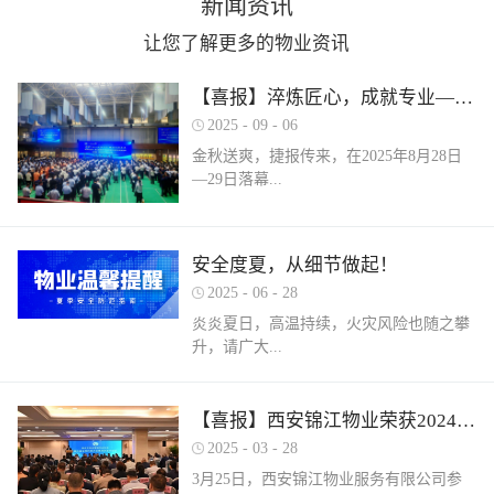
新闻资讯
让您了解更多的物业资讯
【喜报】淬炼匠心，成就专业——西安锦江物业在“锦天物业杯”技能竞赛中斩获佳绩
2025
-
09
-
06
金秋送爽，捷报传来，在2025年8月28日
—29日落幕...
的 “锦天物业杯” 第七届西安市物业管理行
安全度夏，从细节做起！
业职业技能竞赛中， 西安锦江物业服务有
2025
-
06
-
28
限公司的选手们表现卓越，凭借扎实的理
论知识、精湛的操作技能和临危不乱的现
炎炎夏日，高温持续，火灾风险也随之攀
场发挥，在物业管理师、电工、消防设施
升，请广大...
操作员三大工种的激烈角逐中脱颖而出，
取得了可圈可点的综合成绩。本次竞赛由
市住房和城乡建设局指导、市物业管理行
业主做好夏季安全防范工作。风险在于防
【喜报】西安锦江物业荣获2024年度优秀单位、全市技能竞赛优秀个人及优秀组织单位多项荣誉
业协会主办，是全市物业管理行业一年一
范，平安才是幸福！西安锦江物业提醒
2025
-
03
-
28
度规格最高、水平最强、影响最广的职业
您：增强防范意识，杜绝夏季安全隐患。
3月25日，西安锦江物业服务有限公司参
技能盛会。本次竞赛，共有来自全市60余
夏季高温，引发火灾事故占比较高，空