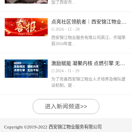
加了西安市...
家物业企业的1300余名物业从业人员参
调、冰箱、电风扇等大功率电器的使用频
赛，其中物业管理师611人，电工374人，
繁增加，电器设备线路存在超负荷运转现
消防设施操作员374人，竞赛旨在“匠心筑
象。要选购合格产品，注意设备使用过程
物业管理行业协会组织召开的第三届会员
梦长安 精技赋能未来”，全面夯实行业人
点亮社区领航者｜西安锦江物业高江、齐瑞获得“优秀项目经理”荣誉称号
中要通风、散热，防止温度过高引发火
（代表）大会第四次全体会议暨物业高质
才基础。参赛环节西安锦江物业作为西安
灾。空调、电风扇等电器设备不宜长时间
2024
-
12
-
28
量发展交流会。会上对于2024年度优秀会
市物业管理协会监事长单位，连年积极组
使用，离人时应及时关闭电源。电动车应
西安锦江物业服务有限公司高江、齐瑞荣
员单位及“安居物业杯”西安市物业管理行
织并参与协会各项赛事，均取得傲人的成
在室外专用充电桩充电，不得在室内、走
获2024年度...
业职业技能竞赛优秀个人及优秀组织单位
绩。今年为了锻炼队伍，搭建更广阔的成
道、楼梯间、消防通道和安全出口等区域
进行了隆重的表彰。西安锦江物业荣获
长平台，本次我司更多地选派了新入职的
停放充电。不能将电动自行车电池带回家
“2024年度优秀会员单位”西安锦江物业荣
年轻员工参加本次盛会。 经过赛前线上线
充电，切勿长时间充电，勿飞线充电。汽
陕西省物业管理协会“优秀项目经理”称
激励赋能 凝聚内核 点燃引擎 无往不利
获“全市技能竞赛优秀组织奖”西安锦江物
下的重要知识点串讲和一轮轮的复习备
车内严禁放置打火机、罐装喷剂、香水、
号。岁末回首，总结成绩，表彰优秀，
业曹林、张小刚、郭小龙荣获技能竞赛“一
考，比赛中，选手们沉着冷静，基本发挥
2024
-
11
-
29
移动电源等易燃易爆物品，定期检测更换
2024年12月28日，陕西省物业管理行业协
等奖”西安锦江物业张国刚、谷展荣获技能
出了各自领域应有的实力。最终，三个工
车载灭火器，定期对车辆维护保养。不要
为了完善西安锦江物业人才培养及梯队建
会召开盛会，表彰这一年在物业管理行业
竞赛“二等奖”西安锦江物业惠张瑜、张盼
种共计取得了二等奖1名，三等奖3名，优
躺在床上、沙发上吸烟，烟头要及时放到
设机制，提...
的广阔舞台上绽放出熠熠光辉的精英
盼、李娟、杨鹏荣获技能竞赛“三等奖”高
秀奖12名的良好成绩。赛后培训成绩已是
烟灰缸里，确定熄灭后才能离开。夜间使
们。 高山流水·和城 项目经理 高江御锦城
曼、许帝、薛团昌、王亚西、查晓卫、周
过去，针对理论及实操比赛中选手们反馈
用蚊香驱蚊时，应远离蚊帐、纸张等易燃
1A期 项目经理 齐瑞高江、齐瑞是西安锦
兵、潘保民、毛亚、李强、贺鑫磊、李国
的问题及知识盲区，公司人力行政部及品
可燃物品。 使用电蚊香时应注意用电安
高物业服务水平和服务质量，有目的、有
进入新闻频道>>
江物业诸多优秀项目经理的缩影，他们代
刚、岳程妮等人分别荣获技能竞赛“优秀
质部快速反应，第一时间组织各工种开展
全，用完及时断开电源，防止因长期通电
计划的进行人才储备及培育，大力培养核
表着西安锦江物业团结奋进、诚信奉献、
奖”。在这个追求卓越服务的时代，西安锦
内部专项培训，进行系统化的梳理和总
“干烧”引发火灾。在发热的电蚊拍附近不
心骨干力量，为公司持续发展提供人力支
创业敬业、爱我物业的企业精神。此次获
江物业屹立潮头，奋勇进取，为了不断提
结。获奖选手将自己在竞赛中宝贵的实战
要使用花露水、酒精等易燃物品。 使用花
持及保障，2024年11月27日-28日，西安锦
奖是荣誉也是动力，西安锦江物业将以他
升整个团队的专业水平和服务质量，西安
经验和答题技巧进行转化分享，对标竞赛
Copyright ©2019-2022 西安锦江物业服务有限公司
露水后不要立即靠近明火、也不要在高温
江物业组织开展以“激励赋能 凝聚内核 点
们作为榜样领航，激励全体员工砥砺奋