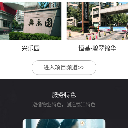
兴乐园
恒基•碧翠锦华
进入项目频道>>
服务特色
遵循物业特色，创造锦江特色