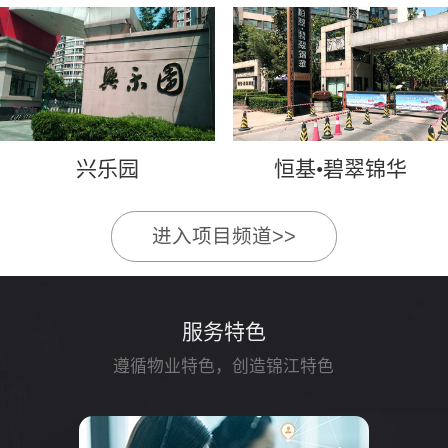
兴乐园
恒基•碧翠锦华
进入项目频道>>
服务特色
遵循物业特色，创造锦江特色