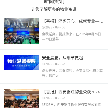
新闻资讯
让您了解更多的物业资讯
【喜报】淬炼匠心，成就专业——西安锦江物业在“锦天物业杯”技能竞赛中斩获佳绩
2025
-
09
-
06
金秋送爽，捷报传来，在2025年8月28日
—29日落幕...
的 “锦天物业杯” 第七届西安市物业管理行
安全度夏，从细节做起！
业职业技能竞赛中， 西安锦江物业服务有
2025
-
06
-
28
限公司的选手们表现卓越，凭借扎实的理
论知识、精湛的操作技能和临危不乱的现
炎炎夏日，高温持续，火灾风险也随之攀
场发挥，在物业管理师、电工、消防设施
升，请广大...
操作员三大工种的激烈角逐中脱颖而出，
取得了可圈可点的综合成绩。本次竞赛由
市住房和城乡建设局指导、市物业管理行
业主做好夏季安全防范工作。风险在于防
【喜报】西安锦江物业荣获2024年度优秀单位、全市技能竞赛优秀个人及优秀组织单位多项荣誉
业协会主办，是全市物业管理行业一年一
范，平安才是幸福！西安锦江物业提醒
2025
-
03
-
28
度规格最高、水平最强、影响最广的职业
您：增强防范意识，杜绝夏季安全隐患。
3月25日，西安锦江物业服务有限公司参
技能盛会。本次竞赛，共有来自全市60余
夏季高温，引发火灾事故占比较高，空