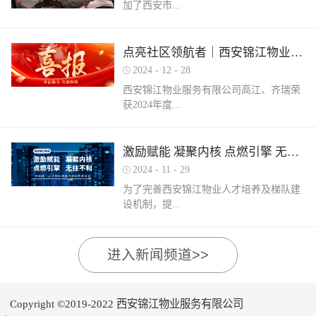
加了西安市...
家物业企业的1300余名物业从业人员参
调、冰箱、电风扇等大功率电器的使用频
赛，其中物业管理师611人，电工374人，
繁增加，电器设备线路存在超负荷运转现
消防设施操作员374人，竞赛旨在“匠心筑
象。要选购合格产品，注意设备使用过程
物业管理行业协会组织召开的第三届会员
梦长安 精技赋能未来”，全面夯实行业人
点亮社区领航者｜西安锦江物业高江、齐瑞获得“优秀项目经理”荣誉称号
中要通风、散热，防止温度过高引发火
（代表）大会第四次全体会议暨物业高质
才基础。参赛环节西安锦江物业作为西安
灾。空调、电风扇等电器设备不宜长时间
2024
-
12
-
28
量发展交流会。会上对于2024年度优秀会
市物业管理协会监事长单位，连年积极组
使用，离人时应及时关闭电源。电动车应
西安锦江物业服务有限公司高江、齐瑞荣
员单位及“安居物业杯”西安市物业管理行
织并参与协会各项赛事，均取得傲人的成
在室外专用充电桩充电，不得在室内、走
获2024年度...
业职业技能竞赛优秀个人及优秀组织单位
绩。今年为了锻炼队伍，搭建更广阔的成
道、楼梯间、消防通道和安全出口等区域
进行了隆重的表彰。西安锦江物业荣获
长平台，本次我司更多地选派了新入职的
停放充电。不能将电动自行车电池带回家
“2024年度优秀会员单位”西安锦江物业荣
年轻员工参加本次盛会。 经过赛前线上线
充电，切勿长时间充电，勿飞线充电。汽
陕西省物业管理协会“优秀项目经理”称
激励赋能 凝聚内核 点燃引擎 无往不利
获“全市技能竞赛优秀组织奖”西安锦江物
下的重要知识点串讲和一轮轮的复习备
车内严禁放置打火机、罐装喷剂、香水、
号。岁末回首，总结成绩，表彰优秀，
业曹林、张小刚、郭小龙荣获技能竞赛“一
考，比赛中，选手们沉着冷静，基本发挥
2024
-
11
-
29
移动电源等易燃易爆物品，定期检测更换
2024年12月28日，陕西省物业管理行业协
等奖”西安锦江物业张国刚、谷展荣获技能
出了各自领域应有的实力。最终，三个工
车载灭火器，定期对车辆维护保养。不要
为了完善西安锦江物业人才培养及梯队建
会召开盛会，表彰这一年在物业管理行业
竞赛“二等奖”西安锦江物业惠张瑜、张盼
种共计取得了二等奖1名，三等奖3名，优
躺在床上、沙发上吸烟，烟头要及时放到
设机制，提...
的广阔舞台上绽放出熠熠光辉的精英
盼、李娟、杨鹏荣获技能竞赛“三等奖”高
秀奖12名的良好成绩。赛后培训成绩已是
烟灰缸里，确定熄灭后才能离开。夜间使
们。 高山流水·和城 项目经理 高江御锦城
曼、许帝、薛团昌、王亚西、查晓卫、周
过去，针对理论及实操比赛中选手们反馈
用蚊香驱蚊时，应远离蚊帐、纸张等易燃
1A期 项目经理 齐瑞高江、齐瑞是西安锦
兵、潘保民、毛亚、李强、贺鑫磊、李国
的问题及知识盲区，公司人力行政部及品
可燃物品。 使用电蚊香时应注意用电安
高物业服务水平和服务质量，有目的、有
进入新闻频道>>
江物业诸多优秀项目经理的缩影，他们代
刚、岳程妮等人分别荣获技能竞赛“优秀
质部快速反应，第一时间组织各工种开展
全，用完及时断开电源，防止因长期通电
计划的进行人才储备及培育，大力培养核
表着西安锦江物业团结奋进、诚信奉献、
奖”。在这个追求卓越服务的时代，西安锦
内部专项培训，进行系统化的梳理和总
“干烧”引发火灾。在发热的电蚊拍附近不
心骨干力量，为公司持续发展提供人力支
创业敬业、爱我物业的企业精神。此次获
江物业屹立潮头，奋勇进取，为了不断提
结。获奖选手将自己在竞赛中宝贵的实战
要使用花露水、酒精等易燃物品。 使用花
持及保障，2024年11月27日-28日，西安锦
奖是荣誉也是动力，西安锦江物业将以他
升整个团队的专业水平和服务质量，西安
经验和答题技巧进行转化分享，对标竞赛
Copyright ©2019-2022 西安锦江物业服务有限公司
露水后不要立即靠近明火、也不要在高温
江物业组织开展以“激励赋能 凝聚内核 点
们作为榜样领航，激励全体员工砥砺奋