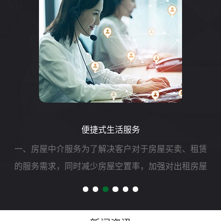
便捷式生活服务
房屋中介服务为了解决客户对于房屋买卖、租赁
通过
务需求，同时减少房屋空置率，加强对出租房屋
作委
全管理，我司可开展二手房买卖、租赁以及房屋
式明
评估、过户、抵押、房屋托管等专项服务。二、
施和
自助洗车服务随着...