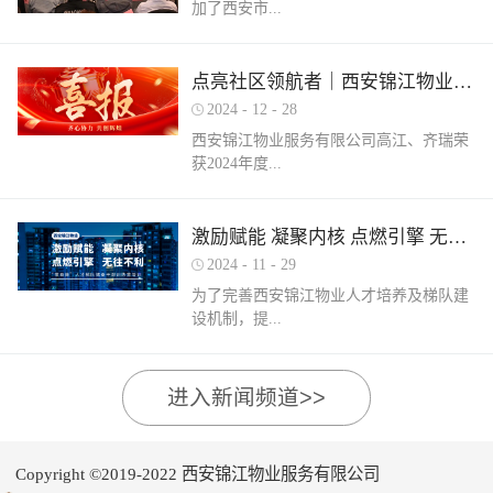
加了西安市...
家物业企业的1300余名物业从业人员参
调、冰箱、电风扇等大功率电器的使用频
赛，其中物业管理师611人，电工374人，
繁增加，电器设备线路存在超负荷运转现
消防设施操作员374人，竞赛旨在“匠心筑
象。要选购合格产品，注意设备使用过程
物业管理行业协会组织召开的第三届会员
梦长安 精技赋能未来”，全面夯实行业人
点亮社区领航者｜西安锦江物业高江、齐瑞获得“优秀项目经理”荣誉称号
中要通风、散热，防止温度过高引发火
（代表）大会第四次全体会议暨物业高质
才基础。参赛环节西安锦江物业作为西安
灾。空调、电风扇等电器设备不宜长时间
2024
-
12
-
28
量发展交流会。会上对于2024年度优秀会
市物业管理协会监事长单位，连年积极组
使用，离人时应及时关闭电源。电动车应
西安锦江物业服务有限公司高江、齐瑞荣
员单位及“安居物业杯”西安市物业管理行
织并参与协会各项赛事，均取得傲人的成
在室外专用充电桩充电，不得在室内、走
获2024年度...
业职业技能竞赛优秀个人及优秀组织单位
绩。今年为了锻炼队伍，搭建更广阔的成
道、楼梯间、消防通道和安全出口等区域
进行了隆重的表彰。西安锦江物业荣获
长平台，本次我司更多地选派了新入职的
停放充电。不能将电动自行车电池带回家
“2024年度优秀会员单位”西安锦江物业荣
年轻员工参加本次盛会。 经过赛前线上线
充电，切勿长时间充电，勿飞线充电。汽
陕西省物业管理协会“优秀项目经理”称
激励赋能 凝聚内核 点燃引擎 无往不利
获“全市技能竞赛优秀组织奖”西安锦江物
下的重要知识点串讲和一轮轮的复习备
车内严禁放置打火机、罐装喷剂、香水、
号。岁末回首，总结成绩，表彰优秀，
业曹林、张小刚、郭小龙荣获技能竞赛“一
考，比赛中，选手们沉着冷静，基本发挥
2024
-
11
-
29
移动电源等易燃易爆物品，定期检测更换
2024年12月28日，陕西省物业管理行业协
等奖”西安锦江物业张国刚、谷展荣获技能
出了各自领域应有的实力。最终，三个工
车载灭火器，定期对车辆维护保养。不要
为了完善西安锦江物业人才培养及梯队建
会召开盛会，表彰这一年在物业管理行业
竞赛“二等奖”西安锦江物业惠张瑜、张盼
种共计取得了二等奖1名，三等奖3名，优
躺在床上、沙发上吸烟，烟头要及时放到
设机制，提...
的广阔舞台上绽放出熠熠光辉的精英
盼、李娟、杨鹏荣获技能竞赛“三等奖”高
秀奖12名的良好成绩。赛后培训成绩已是
烟灰缸里，确定熄灭后才能离开。夜间使
们。 高山流水·和城 项目经理 高江御锦城
曼、许帝、薛团昌、王亚西、查晓卫、周
过去，针对理论及实操比赛中选手们反馈
用蚊香驱蚊时，应远离蚊帐、纸张等易燃
1A期 项目经理 齐瑞高江、齐瑞是西安锦
兵、潘保民、毛亚、李强、贺鑫磊、李国
的问题及知识盲区，公司人力行政部及品
可燃物品。 使用电蚊香时应注意用电安
高物业服务水平和服务质量，有目的、有
进入新闻频道>>
江物业诸多优秀项目经理的缩影，他们代
刚、岳程妮等人分别荣获技能竞赛“优秀
质部快速反应，第一时间组织各工种开展
全，用完及时断开电源，防止因长期通电
计划的进行人才储备及培育，大力培养核
表着西安锦江物业团结奋进、诚信奉献、
奖”。在这个追求卓越服务的时代，西安锦
内部专项培训，进行系统化的梳理和总
“干烧”引发火灾。在发热的电蚊拍附近不
心骨干力量，为公司持续发展提供人力支
创业敬业、爱我物业的企业精神。此次获
江物业屹立潮头，奋勇进取，为了不断提
结。获奖选手将自己在竞赛中宝贵的实战
要使用花露水、酒精等易燃物品。 使用花
持及保障，2024年11月27日-28日，西安锦
奖是荣誉也是动力，西安锦江物业将以他
升整个团队的专业水平和服务质量，西安
经验和答题技巧进行转化分享，对标竞赛
Copyright ©2019-2022 西安锦江物业服务有限公司
露水后不要立即靠近明火、也不要在高温
江物业组织开展以“激励赋能 凝聚内核 点
们作为榜样领航，激励全体员工砥砺奋