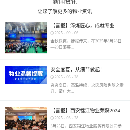
新闻资讯
让您了解更多的物业资讯
【喜报】淬炼匠心，成就专业——西安锦江物业在“锦天物业杯”技能竞赛中斩获佳绩
2025
-
09
-
06
金秋送爽，捷报传来，在2025年8月28日
—29日落幕...
的 “锦天物业杯” 第七届西安市物业管理行
安全度夏，从细节做起！
业职业技能竞赛中， 西安锦江物业服务有
2025
-
06
-
28
限公司的选手们表现卓越，凭借扎实的理
论知识、精湛的操作技能和临危不乱的现
炎炎夏日，高温持续，火灾风险也随之攀
场发挥，在物业管理师、电工、消防设施
升，请广大...
操作员三大工种的激烈角逐中脱颖而出，
取得了可圈可点的综合成绩。本次竞赛由
市住房和城乡建设局指导、市物业管理行
业主做好夏季安全防范工作。风险在于防
【喜报】西安锦江物业荣获2024年度优秀单位、全市技能竞赛优秀个人及优秀组织单位多项荣誉
业协会主办，是全市物业管理行业一年一
范，平安才是幸福！西安锦江物业提醒
2025
-
03
-
28
度规格最高、水平最强、影响最广的职业
您：增强防范意识，杜绝夏季安全隐患。
3月25日，西安锦江物业服务有限公司参
技能盛会。本次竞赛，共有来自全市60余
夏季高温，引发火灾事故占比较高，空