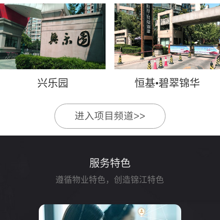
兴乐园
恒基•碧翠锦华
进入项目频道>>
服务特色
遵循物业特色，创造锦江特色