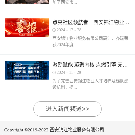
加了西安市...
家物业企业的1300余名物业从业人员参
调、冰箱、电风扇等大功率电器的使用频
赛，其中物业管理师611人，电工374人，
繁增加，电器设备线路存在超负荷运转现
消防设施操作员374人，竞赛旨在“匠心筑
象。要选购合格产品，注意设备使用过程
物业管理行业协会组织召开的第三届会员
梦长安 精技赋能未来”，全面夯实行业人
点亮社区领航者｜西安锦江物业高江、齐瑞获得“优秀项目经理”荣誉称号
中要通风、散热，防止温度过高引发火
（代表）大会第四次全体会议暨物业高质
才基础。参赛环节西安锦江物业作为西安
灾。空调、电风扇等电器设备不宜长时间
2024
-
12
-
28
量发展交流会。会上对于2024年度优秀会
市物业管理协会监事长单位，连年积极组
使用，离人时应及时关闭电源。电动车应
西安锦江物业服务有限公司高江、齐瑞荣
员单位及“安居物业杯”西安市物业管理行
织并参与协会各项赛事，均取得傲人的成
在室外专用充电桩充电，不得在室内、走
获2024年度...
业职业技能竞赛优秀个人及优秀组织单位
绩。今年为了锻炼队伍，搭建更广阔的成
道、楼梯间、消防通道和安全出口等区域
进行了隆重的表彰。西安锦江物业荣获
长平台，本次我司更多地选派了新入职的
停放充电。不能将电动自行车电池带回家
“2024年度优秀会员单位”西安锦江物业荣
年轻员工参加本次盛会。 经过赛前线上线
充电，切勿长时间充电，勿飞线充电。汽
陕西省物业管理协会“优秀项目经理”称
激励赋能 凝聚内核 点燃引擎 无往不利
获“全市技能竞赛优秀组织奖”西安锦江物
下的重要知识点串讲和一轮轮的复习备
车内严禁放置打火机、罐装喷剂、香水、
号。岁末回首，总结成绩，表彰优秀，
业曹林、张小刚、郭小龙荣获技能竞赛“一
考，比赛中，选手们沉着冷静，基本发挥
2024
-
11
-
29
移动电源等易燃易爆物品，定期检测更换
2024年12月28日，陕西省物业管理行业协
等奖”西安锦江物业张国刚、谷展荣获技能
出了各自领域应有的实力。最终，三个工
车载灭火器，定期对车辆维护保养。不要
为了完善西安锦江物业人才培养及梯队建
会召开盛会，表彰这一年在物业管理行业
竞赛“二等奖”西安锦江物业惠张瑜、张盼
种共计取得了二等奖1名，三等奖3名，优
躺在床上、沙发上吸烟，烟头要及时放到
设机制，提...
的广阔舞台上绽放出熠熠光辉的精英
盼、李娟、杨鹏荣获技能竞赛“三等奖”高
秀奖12名的良好成绩。赛后培训成绩已是
烟灰缸里，确定熄灭后才能离开。夜间使
们。 高山流水·和城 项目经理 高江御锦城
曼、许帝、薛团昌、王亚西、查晓卫、周
过去，针对理论及实操比赛中选手们反馈
用蚊香驱蚊时，应远离蚊帐、纸张等易燃
1A期 项目经理 齐瑞高江、齐瑞是西安锦
兵、潘保民、毛亚、李强、贺鑫磊、李国
的问题及知识盲区，公司人力行政部及品
可燃物品。 使用电蚊香时应注意用电安
高物业服务水平和服务质量，有目的、有
进入新闻频道>>
江物业诸多优秀项目经理的缩影，他们代
刚、岳程妮等人分别荣获技能竞赛“优秀
质部快速反应，第一时间组织各工种开展
全，用完及时断开电源，防止因长期通电
计划的进行人才储备及培育，大力培养核
表着西安锦江物业团结奋进、诚信奉献、
奖”。在这个追求卓越服务的时代，西安锦
内部专项培训，进行系统化的梳理和总
“干烧”引发火灾。在发热的电蚊拍附近不
心骨干力量，为公司持续发展提供人力支
创业敬业、爱我物业的企业精神。此次获
江物业屹立潮头，奋勇进取，为了不断提
结。获奖选手将自己在竞赛中宝贵的实战
要使用花露水、酒精等易燃物品。 使用花
持及保障，2024年11月27日-28日，西安锦
奖是荣誉也是动力，西安锦江物业将以他
升整个团队的专业水平和服务质量，西安
经验和答题技巧进行转化分享，对标竞赛
Copyright ©2019-2022 西安锦江物业服务有限公司
露水后不要立即靠近明火、也不要在高温
江物业组织开展以“激励赋能 凝聚内核 点
们作为榜样领航，激励全体员工砥砺奋