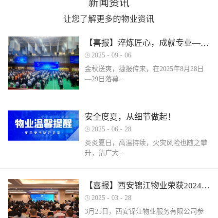
新闻资讯
让您了解更多的物业资讯
【喜报】淬炼匠心，成就专业——西安锦江物业在“锦天物业杯”技能竞赛中斩获佳绩
2025
-
09
-
06
金秋送爽，捷报传来，在2025年8月28日
—29日落幕...
的 “锦天物业杯” 第七届西安市物业管理行
安全度夏，从细节做起！
业职业技能竞赛中， 西安锦江物业服务有
2025
-
06
-
28
限公司的选手们表现卓越，凭借扎实的理
论知识、精湛的操作技能和临危不乱的现
炎炎夏日，高温持续，火灾风险也随之攀
场发挥，在物业管理师、电工、消防设施
升，请广大...
操作员三大工种的激烈角逐中脱颖而出，
取得了可圈可点的综合成绩。本次竞赛由
市住房和城乡建设局指导、市物业管理行
业主做好夏季安全防范工作。风险在于防
【喜报】西安锦江物业荣获2024年度优秀单位、全市技能竞赛优秀个人及优秀组织单位多项荣誉
业协会主办，是全市物业管理行业一年一
范，平安才是幸福！西安锦江物业提醒
2025
-
03
-
28
度规格最高、水平最强、影响最广的职业
您：增强防范意识，杜绝夏季安全隐患。
3月25日，西安锦江物业服务有限公司参
技能盛会。本次竞赛，共有来自全市60余
夏季高温，引发火灾事故占比较高，空