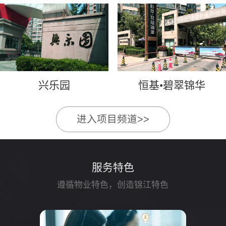
兴乐园
恒基•碧翠锦华
进入项目频道>>
服务特色
遵循物业特色，创造锦江特色