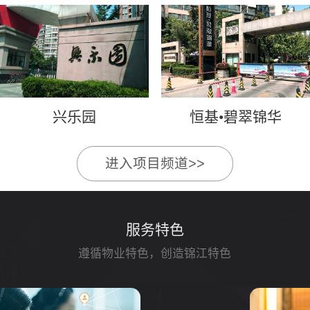
兴乐园
恒基•碧翠锦华
进入项目频道>>
服务特色
遵循物业特色，创造锦江特色