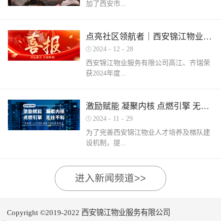
加了西安市...
家物业企业的1300余名物业从业人员参
调、冰箱、电风扇等大功率电器的使用频
赛，其中物业管理师611人，电工374人，
繁增加，电器设备线路存在超负荷运转现
消防设施操作员374人，竞赛旨在“匠心筑
象。要选购合格产品，注意设备使用过程
物业管理行业协会组织召开的第三届会员
梦长安 精技赋能未来”，全面夯实行业人
点亮社区领航者｜西安锦江物业高江、齐瑞获得“优秀项目经理”荣誉称号
中要通风、散热，防止温度过高引发火
（代表）大会第四次全体会议暨物业高质
才基础。参赛环节西安锦江物业作为西安
灾。空调、电风扇等电器设备不宜长时间
2024
-
12
-
28
量发展交流会。会上对于2024年度优秀会
市物业管理协会监事长单位，连年积极组
使用，离人时应及时关闭电源。电动车应
西安锦江物业服务有限公司高江、齐瑞荣
员单位及“安居物业杯”西安市物业管理行
织并参与协会各项赛事，均取得傲人的成
在室外专用充电桩充电，不得在室内、走
获2024年度...
业职业技能竞赛优秀个人及优秀组织单位
绩。今年为了锻炼队伍，搭建更广阔的成
道、楼梯间、消防通道和安全出口等区域
进行了隆重的表彰。西安锦江物业荣获
长平台，本次我司更多地选派了新入职的
停放充电。不能将电动自行车电池带回家
“2024年度优秀会员单位”西安锦江物业荣
年轻员工参加本次盛会。 经过赛前线上线
充电，切勿长时间充电，勿飞线充电。汽
陕西省物业管理协会“优秀项目经理”称
激励赋能 凝聚内核 点燃引擎 无往不利
获“全市技能竞赛优秀组织奖”西安锦江物
下的重要知识点串讲和一轮轮的复习备
车内严禁放置打火机、罐装喷剂、香水、
号。岁末回首，总结成绩，表彰优秀，
业曹林、张小刚、郭小龙荣获技能竞赛“一
考，比赛中，选手们沉着冷静，基本发挥
2024
-
11
-
29
移动电源等易燃易爆物品，定期检测更换
2024年12月28日，陕西省物业管理行业协
等奖”西安锦江物业张国刚、谷展荣获技能
出了各自领域应有的实力。最终，三个工
车载灭火器，定期对车辆维护保养。不要
为了完善西安锦江物业人才培养及梯队建
会召开盛会，表彰这一年在物业管理行业
竞赛“二等奖”西安锦江物业惠张瑜、张盼
种共计取得了二等奖1名，三等奖3名，优
躺在床上、沙发上吸烟，烟头要及时放到
设机制，提...
的广阔舞台上绽放出熠熠光辉的精英
盼、李娟、杨鹏荣获技能竞赛“三等奖”高
秀奖12名的良好成绩。赛后培训成绩已是
烟灰缸里，确定熄灭后才能离开。夜间使
们。 高山流水·和城 项目经理 高江御锦城
曼、许帝、薛团昌、王亚西、查晓卫、周
过去，针对理论及实操比赛中选手们反馈
用蚊香驱蚊时，应远离蚊帐、纸张等易燃
1A期 项目经理 齐瑞高江、齐瑞是西安锦
兵、潘保民、毛亚、李强、贺鑫磊、李国
的问题及知识盲区，公司人力行政部及品
可燃物品。 使用电蚊香时应注意用电安
高物业服务水平和服务质量，有目的、有
进入新闻频道>>
江物业诸多优秀项目经理的缩影，他们代
刚、岳程妮等人分别荣获技能竞赛“优秀
质部快速反应，第一时间组织各工种开展
全，用完及时断开电源，防止因长期通电
计划的进行人才储备及培育，大力培养核
表着西安锦江物业团结奋进、诚信奉献、
奖”。在这个追求卓越服务的时代，西安锦
内部专项培训，进行系统化的梳理和总
“干烧”引发火灾。在发热的电蚊拍附近不
心骨干力量，为公司持续发展提供人力支
创业敬业、爱我物业的企业精神。此次获
江物业屹立潮头，奋勇进取，为了不断提
结。获奖选手将自己在竞赛中宝贵的实战
要使用花露水、酒精等易燃物品。 使用花
持及保障，2024年11月27日-28日，西安锦
奖是荣誉也是动力，西安锦江物业将以他
升整个团队的专业水平和服务质量，西安
经验和答题技巧进行转化分享，对标竞赛
Copyright ©2019-2022 西安锦江物业服务有限公司
露水后不要立即靠近明火、也不要在高温
江物业组织开展以“激励赋能 凝聚内核 点
们作为榜样领航，激励全体员工砥砺奋