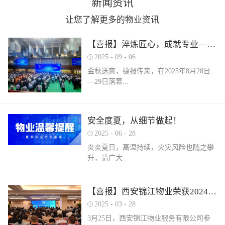
新闻资讯
让您了解更多的物业资讯
【喜报】淬炼匠心，成就专业——西安锦江物业在“锦天物业杯”技能竞赛中斩获佳绩
2025
-
09
-
06
金秋送爽，捷报传来，在2025年8月28日
—29日落幕...
的 “锦天物业杯” 第七届西安市物业管理行
安全度夏，从细节做起！
业职业技能竞赛中， 西安锦江物业服务有
2025
-
06
-
28
限公司的选手们表现卓越，凭借扎实的理
论知识、精湛的操作技能和临危不乱的现
炎炎夏日，高温持续，火灾风险也随之攀
场发挥，在物业管理师、电工、消防设施
升，请广大...
操作员三大工种的激烈角逐中脱颖而出，
取得了可圈可点的综合成绩。本次竞赛由
市住房和城乡建设局指导、市物业管理行
业主做好夏季安全防范工作。风险在于防
【喜报】西安锦江物业荣获2024年度优秀单位、全市技能竞赛优秀个人及优秀组织单位多项荣誉
业协会主办，是全市物业管理行业一年一
范，平安才是幸福！西安锦江物业提醒
2025
-
03
-
28
度规格最高、水平最强、影响最广的职业
您：增强防范意识，杜绝夏季安全隐患。
3月25日，西安锦江物业服务有限公司参
技能盛会。本次竞赛，共有来自全市60余
夏季高温，引发火灾事故占比较高，空