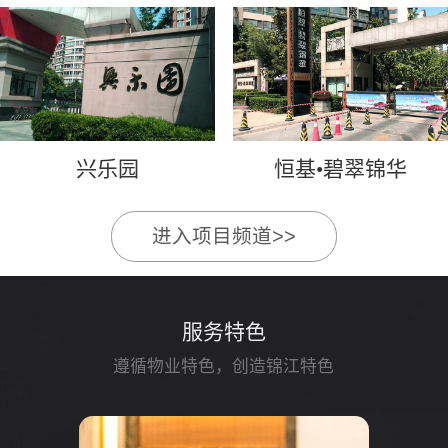
兴乐园
恒基•碧翠锦华
进入项目频道>>
服务特色
遵循物业特色，创造锦江特色