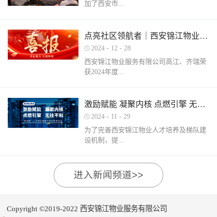
加了西安市...
家物业企业的1300余名物业从业人员参
调、冰箱、电风扇等大功率电器的使用频
赛，其中物业管理师611人，电工374人，
繁增加，电器设备线路存在超负荷运转现
消防设施操作员374人，竞赛旨在“匠心筑
象。要选购合格产品，注意设备使用过程
物业管理行业协会组织召开的第三届会员
梦长安 精技赋能未来”，全面夯实行业人
点亮社区领航者｜西安锦江物业高江、齐瑞获得“优秀项目经理”荣誉称号
中要通风、散热，防止温度过高引发火
（代表）大会第四次全体会议暨物业高质
才基础。参赛环节西安锦江物业作为西安
灾。空调、电风扇等电器设备不宜长时间
2024
-
12
-
28
量发展交流会。会上对于2024年度优秀会
市物业管理协会监事长单位，连年积极组
使用，离人时应及时关闭电源。电动车应
西安锦江物业服务有限公司高江、齐瑞荣
员单位及“安居物业杯”西安市物业管理行
织并参与协会各项赛事，均取得傲人的成
在室外专用充电桩充电，不得在室内、走
获2024年度...
业职业技能竞赛优秀个人及优秀组织单位
绩。今年为了锻炼队伍，搭建更广阔的成
道、楼梯间、消防通道和安全出口等区域
进行了隆重的表彰。西安锦江物业荣获
长平台，本次我司更多地选派了新入职的
停放充电。不能将电动自行车电池带回家
“2024年度优秀会员单位”西安锦江物业荣
年轻员工参加本次盛会。 经过赛前线上线
充电，切勿长时间充电，勿飞线充电。汽
陕西省物业管理协会“优秀项目经理”称
激励赋能 凝聚内核 点燃引擎 无往不利
获“全市技能竞赛优秀组织奖”西安锦江物
下的重要知识点串讲和一轮轮的复习备
车内严禁放置打火机、罐装喷剂、香水、
号。岁末回首，总结成绩，表彰优秀，
业曹林、张小刚、郭小龙荣获技能竞赛“一
考，比赛中，选手们沉着冷静，基本发挥
2024
-
11
-
29
移动电源等易燃易爆物品，定期检测更换
2024年12月28日，陕西省物业管理行业协
等奖”西安锦江物业张国刚、谷展荣获技能
出了各自领域应有的实力。最终，三个工
车载灭火器，定期对车辆维护保养。不要
为了完善西安锦江物业人才培养及梯队建
会召开盛会，表彰这一年在物业管理行业
竞赛“二等奖”西安锦江物业惠张瑜、张盼
种共计取得了二等奖1名，三等奖3名，优
躺在床上、沙发上吸烟，烟头要及时放到
设机制，提...
的广阔舞台上绽放出熠熠光辉的精英
盼、李娟、杨鹏荣获技能竞赛“三等奖”高
秀奖12名的良好成绩。赛后培训成绩已是
烟灰缸里，确定熄灭后才能离开。夜间使
们。 高山流水·和城 项目经理 高江御锦城
曼、许帝、薛团昌、王亚西、查晓卫、周
过去，针对理论及实操比赛中选手们反馈
用蚊香驱蚊时，应远离蚊帐、纸张等易燃
1A期 项目经理 齐瑞高江、齐瑞是西安锦
兵、潘保民、毛亚、李强、贺鑫磊、李国
的问题及知识盲区，公司人力行政部及品
可燃物品。 使用电蚊香时应注意用电安
高物业服务水平和服务质量，有目的、有
进入新闻频道>>
江物业诸多优秀项目经理的缩影，他们代
刚、岳程妮等人分别荣获技能竞赛“优秀
质部快速反应，第一时间组织各工种开展
全，用完及时断开电源，防止因长期通电
计划的进行人才储备及培育，大力培养核
表着西安锦江物业团结奋进、诚信奉献、
奖”。在这个追求卓越服务的时代，西安锦
内部专项培训，进行系统化的梳理和总
“干烧”引发火灾。在发热的电蚊拍附近不
心骨干力量，为公司持续发展提供人力支
创业敬业、爱我物业的企业精神。此次获
江物业屹立潮头，奋勇进取，为了不断提
结。获奖选手将自己在竞赛中宝贵的实战
要使用花露水、酒精等易燃物品。 使用花
持及保障，2024年11月27日-28日，西安锦
奖是荣誉也是动力，西安锦江物业将以他
升整个团队的专业水平和服务质量，西安
经验和答题技巧进行转化分享，对标竞赛
Copyright ©2019-2022 西安锦江物业服务有限公司
露水后不要立即靠近明火、也不要在高温
江物业组织开展以“激励赋能 凝聚内核 点
们作为榜样领航，激励全体员工砥砺奋