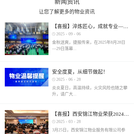
新闻资讯
让您了解更多的物业资讯
【喜报】淬炼匠心，成就专业——西安锦江物业在“锦天物业杯”技能竞赛中斩获佳绩
2025
-
09
-
06
金秋送爽，捷报传来，在2025年8月28日
—29日落幕...
的 “锦天物业杯” 第七届西安市物业管理行
安全度夏，从细节做起！
业职业技能竞赛中， 西安锦江物业服务有
2025
-
06
-
28
限公司的选手们表现卓越，凭借扎实的理
论知识、精湛的操作技能和临危不乱的现
炎炎夏日，高温持续，火灾风险也随之攀
场发挥，在物业管理师、电工、消防设施
升，请广大...
操作员三大工种的激烈角逐中脱颖而出，
取得了可圈可点的综合成绩。本次竞赛由
市住房和城乡建设局指导、市物业管理行
业主做好夏季安全防范工作。风险在于防
【喜报】西安锦江物业荣获2024年度优秀单位、全市技能竞赛优秀个人及优秀组织单位多项荣誉
业协会主办，是全市物业管理行业一年一
范，平安才是幸福！西安锦江物业提醒
2025
-
03
-
28
度规格最高、水平最强、影响最广的职业
您：增强防范意识，杜绝夏季安全隐患。
3月25日，西安锦江物业服务有限公司参
技能盛会。本次竞赛，共有来自全市60余
夏季高温，引发火灾事故占比较高，空