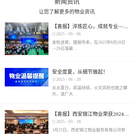
新闻资讯
让您了解更多的物业资讯
【喜报】淬炼匠心，成就专业——西安锦江物业在“锦天物业杯”技能竞赛中斩获佳绩
2025
-
09
-
06
金秋送爽，捷报传来，在2025年8月28日
—29日落幕...
的 “锦天物业杯” 第七届西安市物业管理行
安全度夏，从细节做起！
业职业技能竞赛中， 西安锦江物业服务有
2025
-
06
-
28
限公司的选手们表现卓越，凭借扎实的理
论知识、精湛的操作技能和临危不乱的现
炎炎夏日，高温持续，火灾风险也随之攀
场发挥，在物业管理师、电工、消防设施
升，请广大...
操作员三大工种的激烈角逐中脱颖而出，
取得了可圈可点的综合成绩。本次竞赛由
市住房和城乡建设局指导、市物业管理行
业主做好夏季安全防范工作。风险在于防
【喜报】西安锦江物业荣获2024年度优秀单位、全市技能竞赛优秀个人及优秀组织单位多项荣誉
业协会主办，是全市物业管理行业一年一
范，平安才是幸福！西安锦江物业提醒
2025
-
03
-
28
度规格最高、水平最强、影响最广的职业
您：增强防范意识，杜绝夏季安全隐患。
3月25日，西安锦江物业服务有限公司参
技能盛会。本次竞赛，共有来自全市60余
夏季高温，引发火灾事故占比较高，空