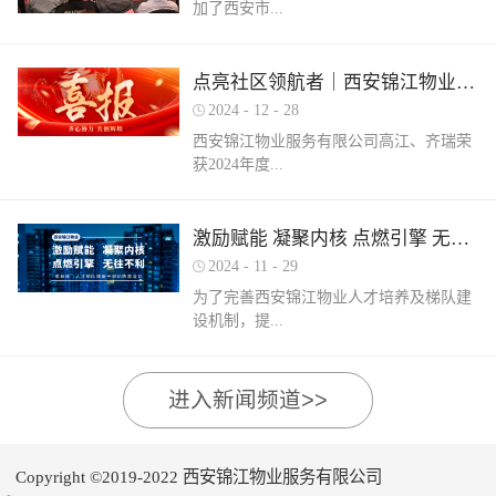
加了西安市...
家物业企业的1300余名物业从业人员参
调、冰箱、电风扇等大功率电器的使用频
赛，其中物业管理师611人，电工374人，
繁增加，电器设备线路存在超负荷运转现
消防设施操作员374人，竞赛旨在“匠心筑
象。要选购合格产品，注意设备使用过程
物业管理行业协会组织召开的第三届会员
梦长安 精技赋能未来”，全面夯实行业人
点亮社区领航者｜西安锦江物业高江、齐瑞获得“优秀项目经理”荣誉称号
中要通风、散热，防止温度过高引发火
（代表）大会第四次全体会议暨物业高质
才基础。参赛环节西安锦江物业作为西安
灾。空调、电风扇等电器设备不宜长时间
2024
-
12
-
28
量发展交流会。会上对于2024年度优秀会
市物业管理协会监事长单位，连年积极组
使用，离人时应及时关闭电源。电动车应
西安锦江物业服务有限公司高江、齐瑞荣
员单位及“安居物业杯”西安市物业管理行
织并参与协会各项赛事，均取得傲人的成
在室外专用充电桩充电，不得在室内、走
获2024年度...
业职业技能竞赛优秀个人及优秀组织单位
绩。今年为了锻炼队伍，搭建更广阔的成
道、楼梯间、消防通道和安全出口等区域
进行了隆重的表彰。西安锦江物业荣获
长平台，本次我司更多地选派了新入职的
停放充电。不能将电动自行车电池带回家
“2024年度优秀会员单位”西安锦江物业荣
年轻员工参加本次盛会。 经过赛前线上线
充电，切勿长时间充电，勿飞线充电。汽
陕西省物业管理协会“优秀项目经理”称
激励赋能 凝聚内核 点燃引擎 无往不利
获“全市技能竞赛优秀组织奖”西安锦江物
下的重要知识点串讲和一轮轮的复习备
车内严禁放置打火机、罐装喷剂、香水、
号。岁末回首，总结成绩，表彰优秀，
业曹林、张小刚、郭小龙荣获技能竞赛“一
考，比赛中，选手们沉着冷静，基本发挥
2024
-
11
-
29
移动电源等易燃易爆物品，定期检测更换
2024年12月28日，陕西省物业管理行业协
等奖”西安锦江物业张国刚、谷展荣获技能
出了各自领域应有的实力。最终，三个工
车载灭火器，定期对车辆维护保养。不要
为了完善西安锦江物业人才培养及梯队建
会召开盛会，表彰这一年在物业管理行业
竞赛“二等奖”西安锦江物业惠张瑜、张盼
种共计取得了二等奖1名，三等奖3名，优
躺在床上、沙发上吸烟，烟头要及时放到
设机制，提...
的广阔舞台上绽放出熠熠光辉的精英
盼、李娟、杨鹏荣获技能竞赛“三等奖”高
秀奖12名的良好成绩。赛后培训成绩已是
烟灰缸里，确定熄灭后才能离开。夜间使
们。 高山流水·和城 项目经理 高江御锦城
曼、许帝、薛团昌、王亚西、查晓卫、周
过去，针对理论及实操比赛中选手们反馈
用蚊香驱蚊时，应远离蚊帐、纸张等易燃
1A期 项目经理 齐瑞高江、齐瑞是西安锦
兵、潘保民、毛亚、李强、贺鑫磊、李国
的问题及知识盲区，公司人力行政部及品
可燃物品。 使用电蚊香时应注意用电安
高物业服务水平和服务质量，有目的、有
进入新闻频道>>
江物业诸多优秀项目经理的缩影，他们代
刚、岳程妮等人分别荣获技能竞赛“优秀
质部快速反应，第一时间组织各工种开展
全，用完及时断开电源，防止因长期通电
计划的进行人才储备及培育，大力培养核
表着西安锦江物业团结奋进、诚信奉献、
奖”。在这个追求卓越服务的时代，西安锦
内部专项培训，进行系统化的梳理和总
“干烧”引发火灾。在发热的电蚊拍附近不
心骨干力量，为公司持续发展提供人力支
创业敬业、爱我物业的企业精神。此次获
江物业屹立潮头，奋勇进取，为了不断提
结。获奖选手将自己在竞赛中宝贵的实战
要使用花露水、酒精等易燃物品。 使用花
持及保障，2024年11月27日-28日，西安锦
奖是荣誉也是动力，西安锦江物业将以他
升整个团队的专业水平和服务质量，西安
经验和答题技巧进行转化分享，对标竞赛
Copyright ©2019-2022 西安锦江物业服务有限公司
露水后不要立即靠近明火、也不要在高温
江物业组织开展以“激励赋能 凝聚内核 点
们作为榜样领航，激励全体员工砥砺奋