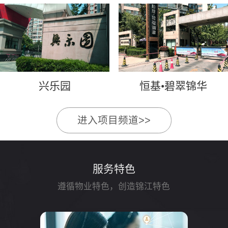
兴乐园
恒基•碧翠锦华
进入项目频道>>
服务特色
遵循物业特色，创造锦江特色