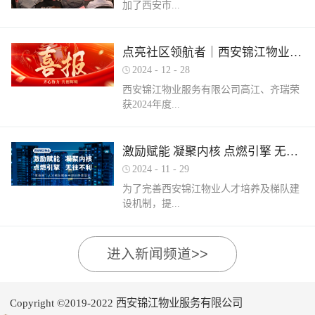
加了西安市...
家物业企业的1300余名物业从业人员参
调、冰箱、电风扇等大功率电器的使用频
赛，其中物业管理师611人，电工374人，
繁增加，电器设备线路存在超负荷运转现
消防设施操作员374人，竞赛旨在“匠心筑
象。要选购合格产品，注意设备使用过程
物业管理行业协会组织召开的第三届会员
梦长安 精技赋能未来”，全面夯实行业人
点亮社区领航者｜西安锦江物业高江、齐瑞获得“优秀项目经理”荣誉称号
中要通风、散热，防止温度过高引发火
（代表）大会第四次全体会议暨物业高质
才基础。参赛环节西安锦江物业作为西安
灾。空调、电风扇等电器设备不宜长时间
2024
-
12
-
28
量发展交流会。会上对于2024年度优秀会
市物业管理协会监事长单位，连年积极组
使用，离人时应及时关闭电源。电动车应
西安锦江物业服务有限公司高江、齐瑞荣
员单位及“安居物业杯”西安市物业管理行
织并参与协会各项赛事，均取得傲人的成
在室外专用充电桩充电，不得在室内、走
获2024年度...
业职业技能竞赛优秀个人及优秀组织单位
绩。今年为了锻炼队伍，搭建更广阔的成
道、楼梯间、消防通道和安全出口等区域
进行了隆重的表彰。西安锦江物业荣获
长平台，本次我司更多地选派了新入职的
停放充电。不能将电动自行车电池带回家
“2024年度优秀会员单位”西安锦江物业荣
年轻员工参加本次盛会。 经过赛前线上线
充电，切勿长时间充电，勿飞线充电。汽
陕西省物业管理协会“优秀项目经理”称
激励赋能 凝聚内核 点燃引擎 无往不利
获“全市技能竞赛优秀组织奖”西安锦江物
下的重要知识点串讲和一轮轮的复习备
车内严禁放置打火机、罐装喷剂、香水、
号。岁末回首，总结成绩，表彰优秀，
业曹林、张小刚、郭小龙荣获技能竞赛“一
考，比赛中，选手们沉着冷静，基本发挥
2024
-
11
-
29
移动电源等易燃易爆物品，定期检测更换
2024年12月28日，陕西省物业管理行业协
等奖”西安锦江物业张国刚、谷展荣获技能
出了各自领域应有的实力。最终，三个工
车载灭火器，定期对车辆维护保养。不要
为了完善西安锦江物业人才培养及梯队建
会召开盛会，表彰这一年在物业管理行业
竞赛“二等奖”西安锦江物业惠张瑜、张盼
种共计取得了二等奖1名，三等奖3名，优
躺在床上、沙发上吸烟，烟头要及时放到
设机制，提...
的广阔舞台上绽放出熠熠光辉的精英
盼、李娟、杨鹏荣获技能竞赛“三等奖”高
秀奖12名的良好成绩。赛后培训成绩已是
烟灰缸里，确定熄灭后才能离开。夜间使
们。 高山流水·和城 项目经理 高江御锦城
曼、许帝、薛团昌、王亚西、查晓卫、周
过去，针对理论及实操比赛中选手们反馈
用蚊香驱蚊时，应远离蚊帐、纸张等易燃
1A期 项目经理 齐瑞高江、齐瑞是西安锦
兵、潘保民、毛亚、李强、贺鑫磊、李国
的问题及知识盲区，公司人力行政部及品
可燃物品。 使用电蚊香时应注意用电安
高物业服务水平和服务质量，有目的、有
进入新闻频道>>
江物业诸多优秀项目经理的缩影，他们代
刚、岳程妮等人分别荣获技能竞赛“优秀
质部快速反应，第一时间组织各工种开展
全，用完及时断开电源，防止因长期通电
计划的进行人才储备及培育，大力培养核
表着西安锦江物业团结奋进、诚信奉献、
奖”。在这个追求卓越服务的时代，西安锦
内部专项培训，进行系统化的梳理和总
“干烧”引发火灾。在发热的电蚊拍附近不
心骨干力量，为公司持续发展提供人力支
创业敬业、爱我物业的企业精神。此次获
江物业屹立潮头，奋勇进取，为了不断提
结。获奖选手将自己在竞赛中宝贵的实战
要使用花露水、酒精等易燃物品。 使用花
持及保障，2024年11月27日-28日，西安锦
奖是荣誉也是动力，西安锦江物业将以他
升整个团队的专业水平和服务质量，西安
经验和答题技巧进行转化分享，对标竞赛
Copyright ©2019-2022 西安锦江物业服务有限公司
露水后不要立即靠近明火、也不要在高温
江物业组织开展以“激励赋能 凝聚内核 点
们作为榜样领航，激励全体员工砥砺奋