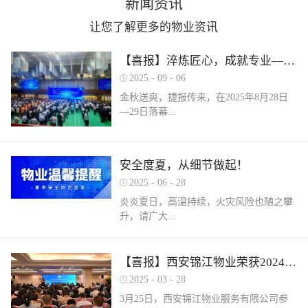
新闻资讯
让您了解更多的物业资讯
【喜报】淬炼匠心，成就专业——西安锦江物业在“锦天物业杯”技能竞赛中斩获佳绩
2025
-
09
-
06
金秋送爽，捷报传来，在2025年8月28日
—29日落幕...
的 “锦天物业杯” 第七届西安市物业管理行
安全度夏，从细节做起！
业职业技能竞赛中， 西安锦江物业服务有
2025
-
06
-
28
限公司的选手们表现卓越，凭借扎实的理
论知识、精湛的操作技能和临危不乱的现
炎炎夏日，高温持续，火灾风险也随之攀
场发挥，在物业管理师、电工、消防设施
升，请广大...
操作员三大工种的激烈角逐中脱颖而出，
取得了可圈可点的综合成绩。本次竞赛由
市住房和城乡建设局指导、市物业管理行
业主做好夏季安全防范工作。风险在于防
【喜报】西安锦江物业荣获2024年度优秀单位、全市技能竞赛优秀个人及优秀组织单位多项荣誉
业协会主办，是全市物业管理行业一年一
范，平安才是幸福！西安锦江物业提醒
2025
-
03
-
28
度规格最高、水平最强、影响最广的职业
您：增强防范意识，杜绝夏季安全隐患。
3月25日，西安锦江物业服务有限公司参
技能盛会。本次竞赛，共有来自全市60余
夏季高温，引发火灾事故占比较高，空