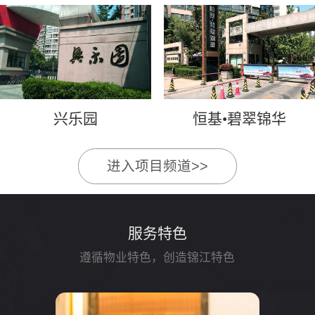
兴乐园
恒基•碧翠锦华
进入项目频道>>
服务特色
遵循物业特色，创造锦江特色