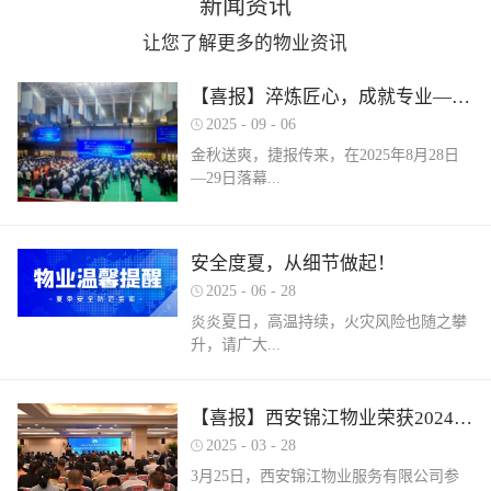
新闻资讯
让您了解更多的物业资讯
【喜报】淬炼匠心，成就专业——西安锦江物业在“锦天物业杯”技能竞赛中斩获佳绩
2025
-
09
-
06
金秋送爽，捷报传来，在2025年8月28日
—29日落幕...
的 “锦天物业杯” 第七届西安市物业管理行
安全度夏，从细节做起！
业职业技能竞赛中， 西安锦江物业服务有
2025
-
06
-
28
限公司的选手们表现卓越，凭借扎实的理
论知识、精湛的操作技能和临危不乱的现
炎炎夏日，高温持续，火灾风险也随之攀
场发挥，在物业管理师、电工、消防设施
升，请广大...
操作员三大工种的激烈角逐中脱颖而出，
取得了可圈可点的综合成绩。本次竞赛由
市住房和城乡建设局指导、市物业管理行
业主做好夏季安全防范工作。风险在于防
【喜报】西安锦江物业荣获2024年度优秀单位、全市技能竞赛优秀个人及优秀组织单位多项荣誉
业协会主办，是全市物业管理行业一年一
范，平安才是幸福！西安锦江物业提醒
2025
-
03
-
28
度规格最高、水平最强、影响最广的职业
您：增强防范意识，杜绝夏季安全隐患。
3月25日，西安锦江物业服务有限公司参
技能盛会。本次竞赛，共有来自全市60余
夏季高温，引发火灾事故占比较高，空