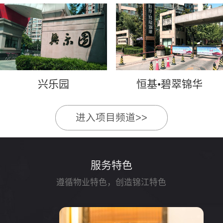
兴乐园
恒基•碧翠锦华
进入项目频道>>
服务特色
遵循物业特色，创造锦江特色