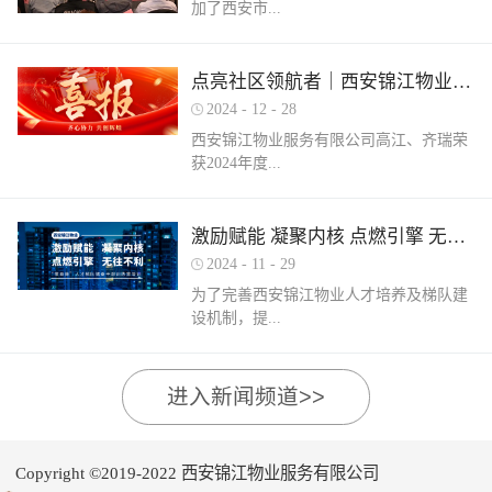
加了西安市...
家物业企业的1300余名物业从业人员参
调、冰箱、电风扇等大功率电器的使用频
赛，其中物业管理师611人，电工374人，
繁增加，电器设备线路存在超负荷运转现
消防设施操作员374人，竞赛旨在“匠心筑
象。要选购合格产品，注意设备使用过程
物业管理行业协会组织召开的第三届会员
梦长安 精技赋能未来”，全面夯实行业人
点亮社区领航者｜西安锦江物业高江、齐瑞获得“优秀项目经理”荣誉称号
中要通风、散热，防止温度过高引发火
（代表）大会第四次全体会议暨物业高质
才基础。参赛环节西安锦江物业作为西安
灾。空调、电风扇等电器设备不宜长时间
2024
-
12
-
28
量发展交流会。会上对于2024年度优秀会
市物业管理协会监事长单位，连年积极组
使用，离人时应及时关闭电源。电动车应
西安锦江物业服务有限公司高江、齐瑞荣
员单位及“安居物业杯”西安市物业管理行
织并参与协会各项赛事，均取得傲人的成
在室外专用充电桩充电，不得在室内、走
获2024年度...
业职业技能竞赛优秀个人及优秀组织单位
绩。今年为了锻炼队伍，搭建更广阔的成
道、楼梯间、消防通道和安全出口等区域
进行了隆重的表彰。西安锦江物业荣获
长平台，本次我司更多地选派了新入职的
停放充电。不能将电动自行车电池带回家
“2024年度优秀会员单位”西安锦江物业荣
年轻员工参加本次盛会。 经过赛前线上线
充电，切勿长时间充电，勿飞线充电。汽
陕西省物业管理协会“优秀项目经理”称
激励赋能 凝聚内核 点燃引擎 无往不利
获“全市技能竞赛优秀组织奖”西安锦江物
下的重要知识点串讲和一轮轮的复习备
车内严禁放置打火机、罐装喷剂、香水、
号。岁末回首，总结成绩，表彰优秀，
业曹林、张小刚、郭小龙荣获技能竞赛“一
考，比赛中，选手们沉着冷静，基本发挥
2024
-
11
-
29
移动电源等易燃易爆物品，定期检测更换
2024年12月28日，陕西省物业管理行业协
等奖”西安锦江物业张国刚、谷展荣获技能
出了各自领域应有的实力。最终，三个工
车载灭火器，定期对车辆维护保养。不要
为了完善西安锦江物业人才培养及梯队建
会召开盛会，表彰这一年在物业管理行业
竞赛“二等奖”西安锦江物业惠张瑜、张盼
种共计取得了二等奖1名，三等奖3名，优
躺在床上、沙发上吸烟，烟头要及时放到
设机制，提...
的广阔舞台上绽放出熠熠光辉的精英
盼、李娟、杨鹏荣获技能竞赛“三等奖”高
秀奖12名的良好成绩。赛后培训成绩已是
烟灰缸里，确定熄灭后才能离开。夜间使
们。 高山流水·和城 项目经理 高江御锦城
曼、许帝、薛团昌、王亚西、查晓卫、周
过去，针对理论及实操比赛中选手们反馈
用蚊香驱蚊时，应远离蚊帐、纸张等易燃
1A期 项目经理 齐瑞高江、齐瑞是西安锦
兵、潘保民、毛亚、李强、贺鑫磊、李国
的问题及知识盲区，公司人力行政部及品
可燃物品。 使用电蚊香时应注意用电安
高物业服务水平和服务质量，有目的、有
进入新闻频道>>
江物业诸多优秀项目经理的缩影，他们代
刚、岳程妮等人分别荣获技能竞赛“优秀
质部快速反应，第一时间组织各工种开展
全，用完及时断开电源，防止因长期通电
计划的进行人才储备及培育，大力培养核
表着西安锦江物业团结奋进、诚信奉献、
奖”。在这个追求卓越服务的时代，西安锦
内部专项培训，进行系统化的梳理和总
“干烧”引发火灾。在发热的电蚊拍附近不
心骨干力量，为公司持续发展提供人力支
创业敬业、爱我物业的企业精神。此次获
江物业屹立潮头，奋勇进取，为了不断提
结。获奖选手将自己在竞赛中宝贵的实战
要使用花露水、酒精等易燃物品。 使用花
持及保障，2024年11月27日-28日，西安锦
奖是荣誉也是动力，西安锦江物业将以他
升整个团队的专业水平和服务质量，西安
经验和答题技巧进行转化分享，对标竞赛
Copyright ©2019-2022 西安锦江物业服务有限公司
露水后不要立即靠近明火、也不要在高温
江物业组织开展以“激励赋能 凝聚内核 点
们作为榜样领航，激励全体员工砥砺奋