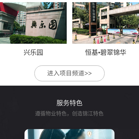
兴乐园
恒基•碧翠锦华
进入项目频道>>
服务特色
遵循物业特色，创造锦江特色