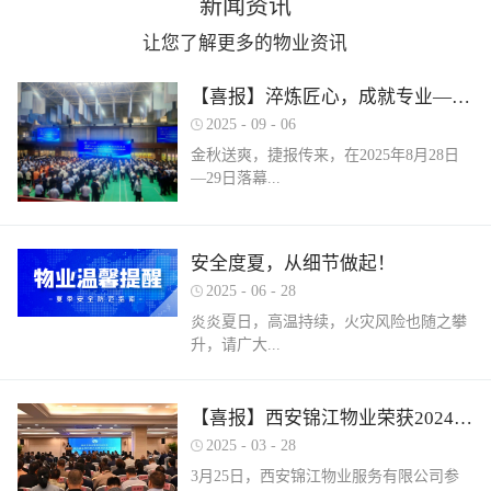
新闻资讯
让您了解更多的物业资讯
【喜报】淬炼匠心，成就专业——西安锦江物业在“锦天物业杯”技能竞赛中斩获佳绩
2025
-
09
-
06
金秋送爽，捷报传来，在2025年8月28日
—29日落幕...
的 “锦天物业杯” 第七届西安市物业管理行
安全度夏，从细节做起！
业职业技能竞赛中， 西安锦江物业服务有
2025
-
06
-
28
限公司的选手们表现卓越，凭借扎实的理
论知识、精湛的操作技能和临危不乱的现
炎炎夏日，高温持续，火灾风险也随之攀
场发挥，在物业管理师、电工、消防设施
升，请广大...
操作员三大工种的激烈角逐中脱颖而出，
取得了可圈可点的综合成绩。本次竞赛由
市住房和城乡建设局指导、市物业管理行
业主做好夏季安全防范工作。风险在于防
【喜报】西安锦江物业荣获2024年度优秀单位、全市技能竞赛优秀个人及优秀组织单位多项荣誉
业协会主办，是全市物业管理行业一年一
范，平安才是幸福！西安锦江物业提醒
2025
-
03
-
28
度规格最高、水平最强、影响最广的职业
您：增强防范意识，杜绝夏季安全隐患。
3月25日，西安锦江物业服务有限公司参
技能盛会。本次竞赛，共有来自全市60余
夏季高温，引发火灾事故占比较高，空