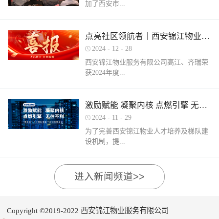
加了西安市...
家物业企业的1300余名物业从业人员参
调、冰箱、电风扇等大功率电器的使用频
赛，其中物业管理师611人，电工374人，
繁增加，电器设备线路存在超负荷运转现
消防设施操作员374人，竞赛旨在“匠心筑
象。要选购合格产品，注意设备使用过程
物业管理行业协会组织召开的第三届会员
梦长安 精技赋能未来”，全面夯实行业人
点亮社区领航者｜西安锦江物业高江、齐瑞获得“优秀项目经理”荣誉称号
中要通风、散热，防止温度过高引发火
（代表）大会第四次全体会议暨物业高质
才基础。参赛环节西安锦江物业作为西安
灾。空调、电风扇等电器设备不宜长时间
2024
-
12
-
28
量发展交流会。会上对于2024年度优秀会
市物业管理协会监事长单位，连年积极组
使用，离人时应及时关闭电源。电动车应
西安锦江物业服务有限公司高江、齐瑞荣
员单位及“安居物业杯”西安市物业管理行
织并参与协会各项赛事，均取得傲人的成
在室外专用充电桩充电，不得在室内、走
获2024年度...
业职业技能竞赛优秀个人及优秀组织单位
绩。今年为了锻炼队伍，搭建更广阔的成
道、楼梯间、消防通道和安全出口等区域
进行了隆重的表彰。西安锦江物业荣获
长平台，本次我司更多地选派了新入职的
停放充电。不能将电动自行车电池带回家
“2024年度优秀会员单位”西安锦江物业荣
年轻员工参加本次盛会。 经过赛前线上线
充电，切勿长时间充电，勿飞线充电。汽
陕西省物业管理协会“优秀项目经理”称
激励赋能 凝聚内核 点燃引擎 无往不利
获“全市技能竞赛优秀组织奖”西安锦江物
下的重要知识点串讲和一轮轮的复习备
车内严禁放置打火机、罐装喷剂、香水、
号。岁末回首，总结成绩，表彰优秀，
业曹林、张小刚、郭小龙荣获技能竞赛“一
考，比赛中，选手们沉着冷静，基本发挥
2024
-
11
-
29
移动电源等易燃易爆物品，定期检测更换
2024年12月28日，陕西省物业管理行业协
等奖”西安锦江物业张国刚、谷展荣获技能
出了各自领域应有的实力。最终，三个工
车载灭火器，定期对车辆维护保养。不要
为了完善西安锦江物业人才培养及梯队建
会召开盛会，表彰这一年在物业管理行业
竞赛“二等奖”西安锦江物业惠张瑜、张盼
种共计取得了二等奖1名，三等奖3名，优
躺在床上、沙发上吸烟，烟头要及时放到
设机制，提...
的广阔舞台上绽放出熠熠光辉的精英
盼、李娟、杨鹏荣获技能竞赛“三等奖”高
秀奖12名的良好成绩。赛后培训成绩已是
烟灰缸里，确定熄灭后才能离开。夜间使
们。 高山流水·和城 项目经理 高江御锦城
曼、许帝、薛团昌、王亚西、查晓卫、周
过去，针对理论及实操比赛中选手们反馈
用蚊香驱蚊时，应远离蚊帐、纸张等易燃
1A期 项目经理 齐瑞高江、齐瑞是西安锦
兵、潘保民、毛亚、李强、贺鑫磊、李国
的问题及知识盲区，公司人力行政部及品
可燃物品。 使用电蚊香时应注意用电安
高物业服务水平和服务质量，有目的、有
进入新闻频道>>
江物业诸多优秀项目经理的缩影，他们代
刚、岳程妮等人分别荣获技能竞赛“优秀
质部快速反应，第一时间组织各工种开展
全，用完及时断开电源，防止因长期通电
计划的进行人才储备及培育，大力培养核
表着西安锦江物业团结奋进、诚信奉献、
奖”。在这个追求卓越服务的时代，西安锦
内部专项培训，进行系统化的梳理和总
“干烧”引发火灾。在发热的电蚊拍附近不
心骨干力量，为公司持续发展提供人力支
创业敬业、爱我物业的企业精神。此次获
江物业屹立潮头，奋勇进取，为了不断提
结。获奖选手将自己在竞赛中宝贵的实战
要使用花露水、酒精等易燃物品。 使用花
持及保障，2024年11月27日-28日，西安锦
奖是荣誉也是动力，西安锦江物业将以他
升整个团队的专业水平和服务质量，西安
经验和答题技巧进行转化分享，对标竞赛
Copyright ©2019-2022 西安锦江物业服务有限公司
露水后不要立即靠近明火、也不要在高温
江物业组织开展以“激励赋能 凝聚内核 点
们作为榜样领航，激励全体员工砥砺奋