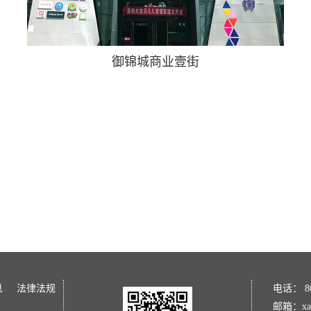
御锦城商业壹街
息
法律法规
电话： 86 
邮箱：xaj