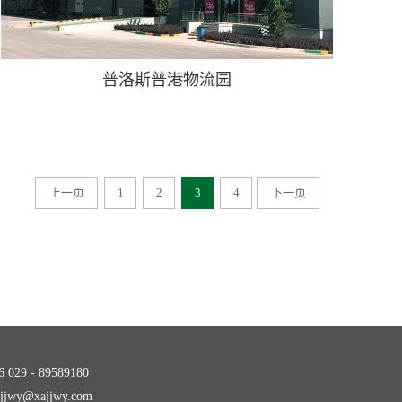
普洛斯普港物流园
上一页
1
2
3
4
下一页
029 - 89589180
jwy@xajjwy.com