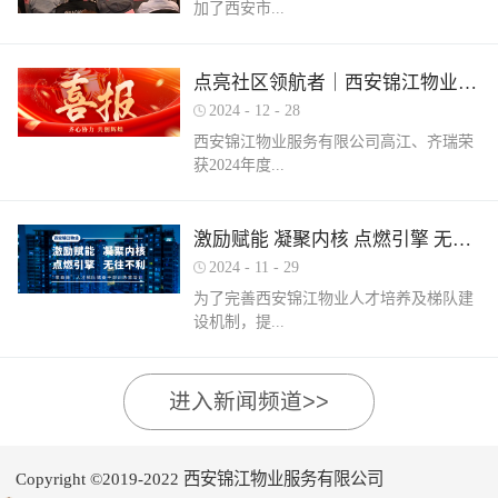
加了西安市...
家物业企业的1300余名物业从业人员参
调、冰箱、电风扇等大功率电器的使用频
赛，其中物业管理师611人，电工374人，
繁增加，电器设备线路存在超负荷运转现
消防设施操作员374人，竞赛旨在“匠心筑
象。要选购合格产品，注意设备使用过程
物业管理行业协会组织召开的第三届会员
梦长安 精技赋能未来”，全面夯实行业人
点亮社区领航者｜西安锦江物业高江、齐瑞获得“优秀项目经理”荣誉称号
中要通风、散热，防止温度过高引发火
（代表）大会第四次全体会议暨物业高质
才基础。参赛环节西安锦江物业作为西安
灾。空调、电风扇等电器设备不宜长时间
2024
-
12
-
28
量发展交流会。会上对于2024年度优秀会
市物业管理协会监事长单位，连年积极组
使用，离人时应及时关闭电源。电动车应
西安锦江物业服务有限公司高江、齐瑞荣
员单位及“安居物业杯”西安市物业管理行
织并参与协会各项赛事，均取得傲人的成
在室外专用充电桩充电，不得在室内、走
获2024年度...
业职业技能竞赛优秀个人及优秀组织单位
绩。今年为了锻炼队伍，搭建更广阔的成
道、楼梯间、消防通道和安全出口等区域
进行了隆重的表彰。西安锦江物业荣获
长平台，本次我司更多地选派了新入职的
停放充电。不能将电动自行车电池带回家
“2024年度优秀会员单位”西安锦江物业荣
年轻员工参加本次盛会。 经过赛前线上线
充电，切勿长时间充电，勿飞线充电。汽
陕西省物业管理协会“优秀项目经理”称
激励赋能 凝聚内核 点燃引擎 无往不利
获“全市技能竞赛优秀组织奖”西安锦江物
下的重要知识点串讲和一轮轮的复习备
车内严禁放置打火机、罐装喷剂、香水、
号。岁末回首，总结成绩，表彰优秀，
业曹林、张小刚、郭小龙荣获技能竞赛“一
考，比赛中，选手们沉着冷静，基本发挥
2024
-
11
-
29
移动电源等易燃易爆物品，定期检测更换
2024年12月28日，陕西省物业管理行业协
等奖”西安锦江物业张国刚、谷展荣获技能
出了各自领域应有的实力。最终，三个工
车载灭火器，定期对车辆维护保养。不要
为了完善西安锦江物业人才培养及梯队建
会召开盛会，表彰这一年在物业管理行业
竞赛“二等奖”西安锦江物业惠张瑜、张盼
种共计取得了二等奖1名，三等奖3名，优
躺在床上、沙发上吸烟，烟头要及时放到
设机制，提...
的广阔舞台上绽放出熠熠光辉的精英
盼、李娟、杨鹏荣获技能竞赛“三等奖”高
秀奖12名的良好成绩。赛后培训成绩已是
烟灰缸里，确定熄灭后才能离开。夜间使
们。 高山流水·和城 项目经理 高江御锦城
曼、许帝、薛团昌、王亚西、查晓卫、周
过去，针对理论及实操比赛中选手们反馈
用蚊香驱蚊时，应远离蚊帐、纸张等易燃
1A期 项目经理 齐瑞高江、齐瑞是西安锦
兵、潘保民、毛亚、李强、贺鑫磊、李国
的问题及知识盲区，公司人力行政部及品
可燃物品。 使用电蚊香时应注意用电安
高物业服务水平和服务质量，有目的、有
进入新闻频道>>
江物业诸多优秀项目经理的缩影，他们代
刚、岳程妮等人分别荣获技能竞赛“优秀
质部快速反应，第一时间组织各工种开展
全，用完及时断开电源，防止因长期通电
计划的进行人才储备及培育，大力培养核
表着西安锦江物业团结奋进、诚信奉献、
奖”。在这个追求卓越服务的时代，西安锦
内部专项培训，进行系统化的梳理和总
“干烧”引发火灾。在发热的电蚊拍附近不
心骨干力量，为公司持续发展提供人力支
创业敬业、爱我物业的企业精神。此次获
江物业屹立潮头，奋勇进取，为了不断提
结。获奖选手将自己在竞赛中宝贵的实战
要使用花露水、酒精等易燃物品。 使用花
持及保障，2024年11月27日-28日，西安锦
奖是荣誉也是动力，西安锦江物业将以他
升整个团队的专业水平和服务质量，西安
经验和答题技巧进行转化分享，对标竞赛
Copyright ©2019-2022 西安锦江物业服务有限公司
露水后不要立即靠近明火、也不要在高温
江物业组织开展以“激励赋能 凝聚内核 点
们作为榜样领航，激励全体员工砥砺奋