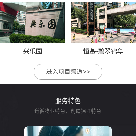
兴乐园
恒基•碧翠锦华
进入项目频道>>
服务特色
遵循物业特色，创造锦江特色