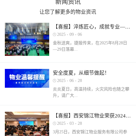
新闻资讯
让您了解更多的物业资讯
【喜报】淬炼匠心，成就专业——西安锦江物业在“锦天物业杯”技能竞赛中斩获佳绩
2025
-
09
-
06
金秋送爽，捷报传来，在2025年8月28日
—29日落幕...
的 “锦天物业杯” 第七届西安市物业管理行
安全度夏，从细节做起！
业职业技能竞赛中， 西安锦江物业服务有
2025
-
06
-
28
限公司的选手们表现卓越，凭借扎实的理
论知识、精湛的操作技能和临危不乱的现
炎炎夏日，高温持续，火灾风险也随之攀
场发挥，在物业管理师、电工、消防设施
升，请广大...
操作员三大工种的激烈角逐中脱颖而出，
取得了可圈可点的综合成绩。本次竞赛由
市住房和城乡建设局指导、市物业管理行
业主做好夏季安全防范工作。风险在于防
【喜报】西安锦江物业荣获2024年度优秀单位、全市技能竞赛优秀个人及优秀组织单位多项荣誉
业协会主办，是全市物业管理行业一年一
范，平安才是幸福！西安锦江物业提醒
2025
-
03
-
28
度规格最高、水平最强、影响最广的职业
您：增强防范意识，杜绝夏季安全隐患。
3月25日，西安锦江物业服务有限公司参
技能盛会。本次竞赛，共有来自全市60余
夏季高温，引发火灾事故占比较高，空