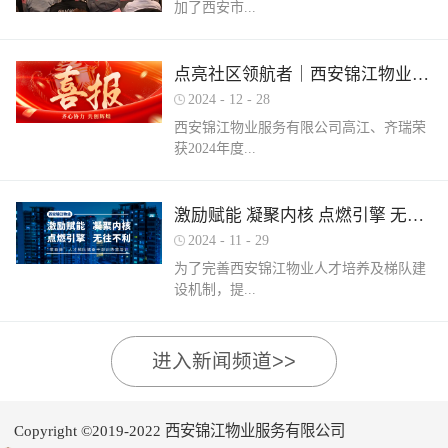
加了西安市...
家物业企业的1300余名物业从业人员参
调、冰箱、电风扇等大功率电器的使用频
赛，其中物业管理师611人，电工374人，
繁增加，电器设备线路存在超负荷运转现
消防设施操作员374人，竞赛旨在“匠心筑
象。要选购合格产品，注意设备使用过程
物业管理行业协会组织召开的第三届会员
梦长安 精技赋能未来”，全面夯实行业人
点亮社区领航者｜西安锦江物业高江、齐瑞获得“优秀项目经理”荣誉称号
中要通风、散热，防止温度过高引发火
（代表）大会第四次全体会议暨物业高质
才基础。参赛环节西安锦江物业作为西安
灾。空调、电风扇等电器设备不宜长时间
2024
-
12
-
28
量发展交流会。会上对于2024年度优秀会
市物业管理协会监事长单位，连年积极组
使用，离人时应及时关闭电源。电动车应
西安锦江物业服务有限公司高江、齐瑞荣
员单位及“安居物业杯”西安市物业管理行
织并参与协会各项赛事，均取得傲人的成
在室外专用充电桩充电，不得在室内、走
获2024年度...
业职业技能竞赛优秀个人及优秀组织单位
绩。今年为了锻炼队伍，搭建更广阔的成
道、楼梯间、消防通道和安全出口等区域
进行了隆重的表彰。西安锦江物业荣获
长平台，本次我司更多地选派了新入职的
停放充电。不能将电动自行车电池带回家
“2024年度优秀会员单位”西安锦江物业荣
年轻员工参加本次盛会。 经过赛前线上线
充电，切勿长时间充电，勿飞线充电。汽
陕西省物业管理协会“优秀项目经理”称
激励赋能 凝聚内核 点燃引擎 无往不利
获“全市技能竞赛优秀组织奖”西安锦江物
下的重要知识点串讲和一轮轮的复习备
车内严禁放置打火机、罐装喷剂、香水、
号。岁末回首，总结成绩，表彰优秀，
业曹林、张小刚、郭小龙荣获技能竞赛“一
考，比赛中，选手们沉着冷静，基本发挥
2024
-
11
-
29
移动电源等易燃易爆物品，定期检测更换
2024年12月28日，陕西省物业管理行业协
等奖”西安锦江物业张国刚、谷展荣获技能
出了各自领域应有的实力。最终，三个工
车载灭火器，定期对车辆维护保养。不要
为了完善西安锦江物业人才培养及梯队建
会召开盛会，表彰这一年在物业管理行业
竞赛“二等奖”西安锦江物业惠张瑜、张盼
种共计取得了二等奖1名，三等奖3名，优
躺在床上、沙发上吸烟，烟头要及时放到
设机制，提...
的广阔舞台上绽放出熠熠光辉的精英
盼、李娟、杨鹏荣获技能竞赛“三等奖”高
秀奖12名的良好成绩。赛后培训成绩已是
烟灰缸里，确定熄灭后才能离开。夜间使
们。 高山流水·和城 项目经理 高江御锦城
曼、许帝、薛团昌、王亚西、查晓卫、周
过去，针对理论及实操比赛中选手们反馈
用蚊香驱蚊时，应远离蚊帐、纸张等易燃
1A期 项目经理 齐瑞高江、齐瑞是西安锦
兵、潘保民、毛亚、李强、贺鑫磊、李国
的问题及知识盲区，公司人力行政部及品
可燃物品。 使用电蚊香时应注意用电安
高物业服务水平和服务质量，有目的、有
进入新闻频道>>
江物业诸多优秀项目经理的缩影，他们代
刚、岳程妮等人分别荣获技能竞赛“优秀
质部快速反应，第一时间组织各工种开展
全，用完及时断开电源，防止因长期通电
计划的进行人才储备及培育，大力培养核
表着西安锦江物业团结奋进、诚信奉献、
奖”。在这个追求卓越服务的时代，西安锦
内部专项培训，进行系统化的梳理和总
“干烧”引发火灾。在发热的电蚊拍附近不
心骨干力量，为公司持续发展提供人力支
创业敬业、爱我物业的企业精神。此次获
江物业屹立潮头，奋勇进取，为了不断提
结。获奖选手将自己在竞赛中宝贵的实战
要使用花露水、酒精等易燃物品。 使用花
持及保障，2024年11月27日-28日，西安锦
奖是荣誉也是动力，西安锦江物业将以他
升整个团队的专业水平和服务质量，西安
经验和答题技巧进行转化分享，对标竞赛
Copyright ©2019-2022 西安锦江物业服务有限公司
露水后不要立即靠近明火、也不要在高温
江物业组织开展以“激励赋能 凝聚内核 点
们作为榜样领航，激励全体员工砥砺奋