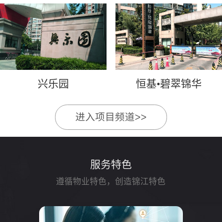
兴乐园
恒基•碧翠锦华
进入项目频道>>
服务特色
遵循物业特色，创造锦江特色