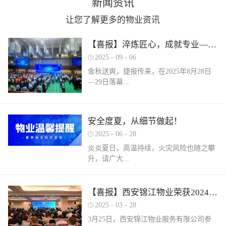
新闻资讯
让您了解更多的物业资讯
【喜报】淬炼匠心，成就专业——西安锦江物业在“锦天物业杯”技能竞赛中斩获佳绩
2025
-
09
-
06
金秋送爽，捷报传来，在2025年8月28日
—29日落幕...
的 “锦天物业杯” 第七届西安市物业管理行
安全度夏，从细节做起！
业职业技能竞赛中， 西安锦江物业服务有
2025
-
06
-
28
限公司的选手们表现卓越，凭借扎实的理
论知识、精湛的操作技能和临危不乱的现
炎炎夏日，高温持续，火灾风险也随之攀
场发挥，在物业管理师、电工、消防设施
升，请广大...
操作员三大工种的激烈角逐中脱颖而出，
取得了可圈可点的综合成绩。本次竞赛由
市住房和城乡建设局指导、市物业管理行
业主做好夏季安全防范工作。风险在于防
【喜报】西安锦江物业荣获2024年度优秀单位、全市技能竞赛优秀个人及优秀组织单位多项荣誉
业协会主办，是全市物业管理行业一年一
范，平安才是幸福！西安锦江物业提醒
2025
-
03
-
28
度规格最高、水平最强、影响最广的职业
您：增强防范意识，杜绝夏季安全隐患。
3月25日，西安锦江物业服务有限公司参
技能盛会。本次竞赛，共有来自全市60余
夏季高温，引发火灾事故占比较高，空