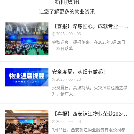
新闻资讯
让您了解更多的物业资讯
【喜报】淬炼匠心，成就专业——西安锦江物业在“锦天物业杯”技能竞赛中斩获佳绩
2025
-
09
-
06
金秋送爽，捷报传来，在2025年8月28日
—29日落幕...
的 “锦天物业杯” 第七届西安市物业管理行
安全度夏，从细节做起！
业职业技能竞赛中， 西安锦江物业服务有
2025
-
06
-
28
限公司的选手们表现卓越，凭借扎实的理
论知识、精湛的操作技能和临危不乱的现
炎炎夏日，高温持续，火灾风险也随之攀
场发挥，在物业管理师、电工、消防设施
升，请广大...
操作员三大工种的激烈角逐中脱颖而出，
取得了可圈可点的综合成绩。本次竞赛由
市住房和城乡建设局指导、市物业管理行
业主做好夏季安全防范工作。风险在于防
【喜报】西安锦江物业荣获2024年度优秀单位、全市技能竞赛优秀个人及优秀组织单位多项荣誉
业协会主办，是全市物业管理行业一年一
范，平安才是幸福！西安锦江物业提醒
2025
-
03
-
28
度规格最高、水平最强、影响最广的职业
您：增强防范意识，杜绝夏季安全隐患。
3月25日，西安锦江物业服务有限公司参
技能盛会。本次竞赛，共有来自全市60余
夏季高温，引发火灾事故占比较高，空