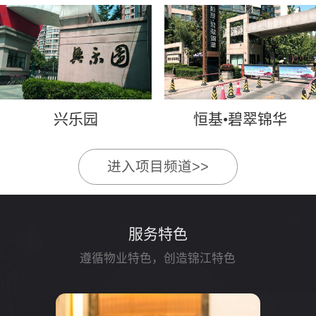
兴乐园
恒基•碧翠锦华
进入项目频道>>
服务特色
遵循物业特色，创造锦江特色