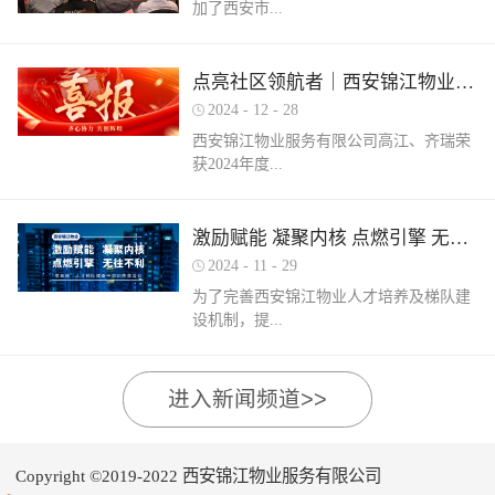
加了西安市...
家物业企业的1300余名物业从业人员参
调、冰箱、电风扇等大功率电器的使用频
赛，其中物业管理师611人，电工374人，
繁增加，电器设备线路存在超负荷运转现
消防设施操作员374人，竞赛旨在“匠心筑
象。要选购合格产品，注意设备使用过程
物业管理行业协会组织召开的第三届会员
梦长安 精技赋能未来”，全面夯实行业人
点亮社区领航者｜西安锦江物业高江、齐瑞获得“优秀项目经理”荣誉称号
中要通风、散热，防止温度过高引发火
（代表）大会第四次全体会议暨物业高质
才基础。参赛环节西安锦江物业作为西安
灾。空调、电风扇等电器设备不宜长时间
2024
-
12
-
28
量发展交流会。会上对于2024年度优秀会
市物业管理协会监事长单位，连年积极组
使用，离人时应及时关闭电源。电动车应
西安锦江物业服务有限公司高江、齐瑞荣
员单位及“安居物业杯”西安市物业管理行
织并参与协会各项赛事，均取得傲人的成
在室外专用充电桩充电，不得在室内、走
获2024年度...
业职业技能竞赛优秀个人及优秀组织单位
绩。今年为了锻炼队伍，搭建更广阔的成
道、楼梯间、消防通道和安全出口等区域
进行了隆重的表彰。西安锦江物业荣获
长平台，本次我司更多地选派了新入职的
停放充电。不能将电动自行车电池带回家
“2024年度优秀会员单位”西安锦江物业荣
年轻员工参加本次盛会。 经过赛前线上线
充电，切勿长时间充电，勿飞线充电。汽
陕西省物业管理协会“优秀项目经理”称
激励赋能 凝聚内核 点燃引擎 无往不利
获“全市技能竞赛优秀组织奖”西安锦江物
下的重要知识点串讲和一轮轮的复习备
车内严禁放置打火机、罐装喷剂、香水、
号。岁末回首，总结成绩，表彰优秀，
业曹林、张小刚、郭小龙荣获技能竞赛“一
考，比赛中，选手们沉着冷静，基本发挥
2024
-
11
-
29
移动电源等易燃易爆物品，定期检测更换
2024年12月28日，陕西省物业管理行业协
等奖”西安锦江物业张国刚、谷展荣获技能
出了各自领域应有的实力。最终，三个工
车载灭火器，定期对车辆维护保养。不要
为了完善西安锦江物业人才培养及梯队建
会召开盛会，表彰这一年在物业管理行业
竞赛“二等奖”西安锦江物业惠张瑜、张盼
种共计取得了二等奖1名，三等奖3名，优
躺在床上、沙发上吸烟，烟头要及时放到
设机制，提...
的广阔舞台上绽放出熠熠光辉的精英
盼、李娟、杨鹏荣获技能竞赛“三等奖”高
秀奖12名的良好成绩。赛后培训成绩已是
烟灰缸里，确定熄灭后才能离开。夜间使
们。 高山流水·和城 项目经理 高江御锦城
曼、许帝、薛团昌、王亚西、查晓卫、周
过去，针对理论及实操比赛中选手们反馈
用蚊香驱蚊时，应远离蚊帐、纸张等易燃
1A期 项目经理 齐瑞高江、齐瑞是西安锦
兵、潘保民、毛亚、李强、贺鑫磊、李国
的问题及知识盲区，公司人力行政部及品
可燃物品。 使用电蚊香时应注意用电安
高物业服务水平和服务质量，有目的、有
进入新闻频道>>
江物业诸多优秀项目经理的缩影，他们代
刚、岳程妮等人分别荣获技能竞赛“优秀
质部快速反应，第一时间组织各工种开展
全，用完及时断开电源，防止因长期通电
计划的进行人才储备及培育，大力培养核
表着西安锦江物业团结奋进、诚信奉献、
奖”。在这个追求卓越服务的时代，西安锦
内部专项培训，进行系统化的梳理和总
“干烧”引发火灾。在发热的电蚊拍附近不
心骨干力量，为公司持续发展提供人力支
创业敬业、爱我物业的企业精神。此次获
江物业屹立潮头，奋勇进取，为了不断提
结。获奖选手将自己在竞赛中宝贵的实战
要使用花露水、酒精等易燃物品。 使用花
持及保障，2024年11月27日-28日，西安锦
奖是荣誉也是动力，西安锦江物业将以他
升整个团队的专业水平和服务质量，西安
经验和答题技巧进行转化分享，对标竞赛
Copyright ©2019-2022 西安锦江物业服务有限公司
露水后不要立即靠近明火、也不要在高温
江物业组织开展以“激励赋能 凝聚内核 点
们作为榜样领航，激励全体员工砥砺奋