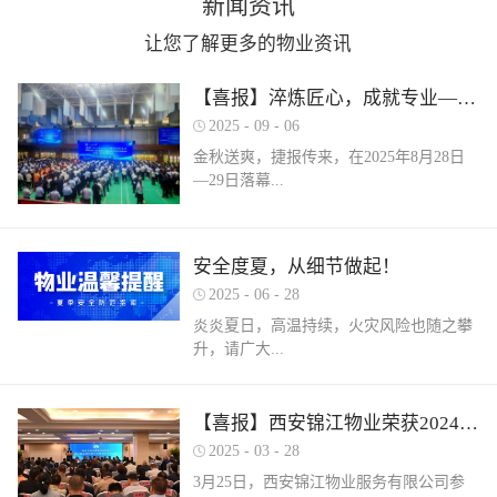
新闻资讯
让您了解更多的物业资讯
【喜报】淬炼匠心，成就专业——西安锦江物业在“锦天物业杯”技能竞赛中斩获佳绩
2025
-
09
-
06
金秋送爽，捷报传来，在2025年8月28日
—29日落幕...
的 “锦天物业杯” 第七届西安市物业管理行
安全度夏，从细节做起！
业职业技能竞赛中， 西安锦江物业服务有
2025
-
06
-
28
限公司的选手们表现卓越，凭借扎实的理
论知识、精湛的操作技能和临危不乱的现
炎炎夏日，高温持续，火灾风险也随之攀
场发挥，在物业管理师、电工、消防设施
升，请广大...
操作员三大工种的激烈角逐中脱颖而出，
取得了可圈可点的综合成绩。本次竞赛由
市住房和城乡建设局指导、市物业管理行
业主做好夏季安全防范工作。风险在于防
【喜报】西安锦江物业荣获2024年度优秀单位、全市技能竞赛优秀个人及优秀组织单位多项荣誉
业协会主办，是全市物业管理行业一年一
范，平安才是幸福！西安锦江物业提醒
2025
-
03
-
28
度规格最高、水平最强、影响最广的职业
您：增强防范意识，杜绝夏季安全隐患。
3月25日，西安锦江物业服务有限公司参
技能盛会。本次竞赛，共有来自全市60余
夏季高温，引发火灾事故占比较高，空