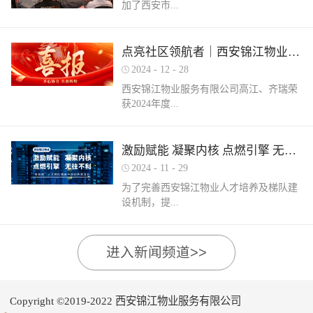
加了西安市...
家物业企业的1300余名物业从业人员参
调、冰箱、电风扇等大功率电器的使用频
赛，其中物业管理师611人，电工374人，
繁增加，电器设备线路存在超负荷运转现
消防设施操作员374人，竞赛旨在“匠心筑
象。要选购合格产品，注意设备使用过程
物业管理行业协会组织召开的第三届会员
梦长安 精技赋能未来”，全面夯实行业人
点亮社区领航者｜西安锦江物业高江、齐瑞获得“优秀项目经理”荣誉称号
中要通风、散热，防止温度过高引发火
（代表）大会第四次全体会议暨物业高质
才基础。参赛环节西安锦江物业作为西安
灾。空调、电风扇等电器设备不宜长时间
2024
-
12
-
28
量发展交流会。会上对于2024年度优秀会
市物业管理协会监事长单位，连年积极组
使用，离人时应及时关闭电源。电动车应
西安锦江物业服务有限公司高江、齐瑞荣
员单位及“安居物业杯”西安市物业管理行
织并参与协会各项赛事，均取得傲人的成
在室外专用充电桩充电，不得在室内、走
获2024年度...
业职业技能竞赛优秀个人及优秀组织单位
绩。今年为了锻炼队伍，搭建更广阔的成
道、楼梯间、消防通道和安全出口等区域
进行了隆重的表彰。西安锦江物业荣获
长平台，本次我司更多地选派了新入职的
停放充电。不能将电动自行车电池带回家
“2024年度优秀会员单位”西安锦江物业荣
年轻员工参加本次盛会。 经过赛前线上线
充电，切勿长时间充电，勿飞线充电。汽
陕西省物业管理协会“优秀项目经理”称
激励赋能 凝聚内核 点燃引擎 无往不利
获“全市技能竞赛优秀组织奖”西安锦江物
下的重要知识点串讲和一轮轮的复习备
车内严禁放置打火机、罐装喷剂、香水、
号。岁末回首，总结成绩，表彰优秀，
业曹林、张小刚、郭小龙荣获技能竞赛“一
考，比赛中，选手们沉着冷静，基本发挥
2024
-
11
-
29
移动电源等易燃易爆物品，定期检测更换
2024年12月28日，陕西省物业管理行业协
等奖”西安锦江物业张国刚、谷展荣获技能
出了各自领域应有的实力。最终，三个工
车载灭火器，定期对车辆维护保养。不要
为了完善西安锦江物业人才培养及梯队建
会召开盛会，表彰这一年在物业管理行业
竞赛“二等奖”西安锦江物业惠张瑜、张盼
种共计取得了二等奖1名，三等奖3名，优
躺在床上、沙发上吸烟，烟头要及时放到
设机制，提...
的广阔舞台上绽放出熠熠光辉的精英
盼、李娟、杨鹏荣获技能竞赛“三等奖”高
秀奖12名的良好成绩。赛后培训成绩已是
烟灰缸里，确定熄灭后才能离开。夜间使
们。 高山流水·和城 项目经理 高江御锦城
曼、许帝、薛团昌、王亚西、查晓卫、周
过去，针对理论及实操比赛中选手们反馈
用蚊香驱蚊时，应远离蚊帐、纸张等易燃
1A期 项目经理 齐瑞高江、齐瑞是西安锦
兵、潘保民、毛亚、李强、贺鑫磊、李国
的问题及知识盲区，公司人力行政部及品
可燃物品。 使用电蚊香时应注意用电安
高物业服务水平和服务质量，有目的、有
进入新闻频道>>
江物业诸多优秀项目经理的缩影，他们代
刚、岳程妮等人分别荣获技能竞赛“优秀
质部快速反应，第一时间组织各工种开展
全，用完及时断开电源，防止因长期通电
计划的进行人才储备及培育，大力培养核
表着西安锦江物业团结奋进、诚信奉献、
奖”。在这个追求卓越服务的时代，西安锦
内部专项培训，进行系统化的梳理和总
“干烧”引发火灾。在发热的电蚊拍附近不
心骨干力量，为公司持续发展提供人力支
创业敬业、爱我物业的企业精神。此次获
江物业屹立潮头，奋勇进取，为了不断提
结。获奖选手将自己在竞赛中宝贵的实战
要使用花露水、酒精等易燃物品。 使用花
持及保障，2024年11月27日-28日，西安锦
奖是荣誉也是动力，西安锦江物业将以他
升整个团队的专业水平和服务质量，西安
经验和答题技巧进行转化分享，对标竞赛
Copyright ©2019-2022 西安锦江物业服务有限公司
露水后不要立即靠近明火、也不要在高温
江物业组织开展以“激励赋能 凝聚内核 点
们作为榜样领航，激励全体员工砥砺奋