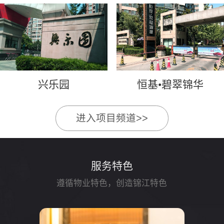
兴乐园
恒基•碧翠锦华
进入项目频道>>
服务特色
遵循物业特色，创造锦江特色