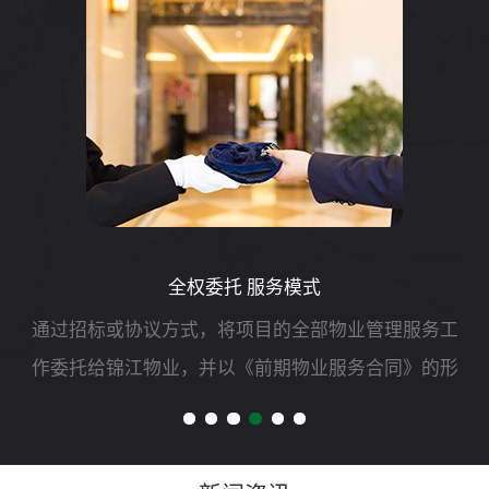
全权委托 服务模式
协议方式，将项目的全部物业管理服务工
在项目建设
江物业，并以《前期物业服务合同》的形
成协议，由
责、权、利等,由锦江物业自行负责组织实
公司的服务
委托人只负责对管理服务质量和效果进行
到一定的促
测评。主要工作...