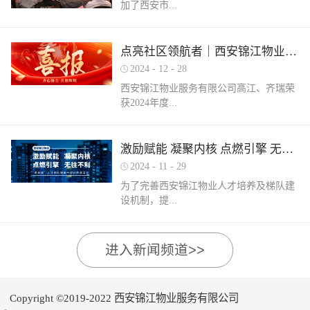
加了西安市...
家物业企业的1300余名物业从业人员参
调、冰箱、电风扇等大功率电器的使用频
赛，其中物业管理师611人，电工374人，
繁增加，电器设备线路存在超负荷运转现
消防设施操作员374人，竞赛旨在“匠心筑
象。要选购合格产品，注意设备使用过程
物业管理行业协会组织召开的第三届会员
梦长安 精技赋能未来”，全面夯实行业人
点亮社区领航者｜西安锦江物业高江、齐瑞获得“优秀项目经理”荣誉称号
中要通风、散热，防止温度过高引发火
（代表）大会第四次全体会议暨物业高质
才基础。参赛环节西安锦江物业作为西安
灾。空调、电风扇等电器设备不宜长时间
2024
-
12
-
28
量发展交流会。会上对于2024年度优秀会
市物业管理协会监事长单位，连年积极组
使用，离人时应及时关闭电源。电动车应
西安锦江物业服务有限公司高江、齐瑞荣
员单位及“安居物业杯”西安市物业管理行
织并参与协会各项赛事，均取得傲人的成
在室外专用充电桩充电，不得在室内、走
获2024年度...
业职业技能竞赛优秀个人及优秀组织单位
绩。今年为了锻炼队伍，搭建更广阔的成
道、楼梯间、消防通道和安全出口等区域
进行了隆重的表彰。西安锦江物业荣获
长平台，本次我司更多地选派了新入职的
停放充电。不能将电动自行车电池带回家
“2024年度优秀会员单位”西安锦江物业荣
年轻员工参加本次盛会。 经过赛前线上线
充电，切勿长时间充电，勿飞线充电。汽
陕西省物业管理协会“优秀项目经理”称
激励赋能 凝聚内核 点燃引擎 无往不利
获“全市技能竞赛优秀组织奖”西安锦江物
下的重要知识点串讲和一轮轮的复习备
车内严禁放置打火机、罐装喷剂、香水、
号。岁末回首，总结成绩，表彰优秀，
业曹林、张小刚、郭小龙荣获技能竞赛“一
考，比赛中，选手们沉着冷静，基本发挥
2024
-
11
-
29
移动电源等易燃易爆物品，定期检测更换
2024年12月28日，陕西省物业管理行业协
等奖”西安锦江物业张国刚、谷展荣获技能
出了各自领域应有的实力。最终，三个工
车载灭火器，定期对车辆维护保养。不要
为了完善西安锦江物业人才培养及梯队建
会召开盛会，表彰这一年在物业管理行业
竞赛“二等奖”西安锦江物业惠张瑜、张盼
种共计取得了二等奖1名，三等奖3名，优
躺在床上、沙发上吸烟，烟头要及时放到
设机制，提...
的广阔舞台上绽放出熠熠光辉的精英
盼、李娟、杨鹏荣获技能竞赛“三等奖”高
秀奖12名的良好成绩。赛后培训成绩已是
烟灰缸里，确定熄灭后才能离开。夜间使
们。 高山流水·和城 项目经理 高江御锦城
曼、许帝、薛团昌、王亚西、查晓卫、周
过去，针对理论及实操比赛中选手们反馈
用蚊香驱蚊时，应远离蚊帐、纸张等易燃
1A期 项目经理 齐瑞高江、齐瑞是西安锦
兵、潘保民、毛亚、李强、贺鑫磊、李国
的问题及知识盲区，公司人力行政部及品
可燃物品。 使用电蚊香时应注意用电安
高物业服务水平和服务质量，有目的、有
进入新闻频道>>
江物业诸多优秀项目经理的缩影，他们代
刚、岳程妮等人分别荣获技能竞赛“优秀
质部快速反应，第一时间组织各工种开展
全，用完及时断开电源，防止因长期通电
计划的进行人才储备及培育，大力培养核
表着西安锦江物业团结奋进、诚信奉献、
奖”。在这个追求卓越服务的时代，西安锦
内部专项培训，进行系统化的梳理和总
“干烧”引发火灾。在发热的电蚊拍附近不
心骨干力量，为公司持续发展提供人力支
创业敬业、爱我物业的企业精神。此次获
江物业屹立潮头，奋勇进取，为了不断提
结。获奖选手将自己在竞赛中宝贵的实战
要使用花露水、酒精等易燃物品。 使用花
持及保障，2024年11月27日-28日，西安锦
奖是荣誉也是动力，西安锦江物业将以他
升整个团队的专业水平和服务质量，西安
经验和答题技巧进行转化分享，对标竞赛
Copyright ©2019-2022 西安锦江物业服务有限公司
露水后不要立即靠近明火、也不要在高温
江物业组织开展以“激励赋能 凝聚内核 点
们作为榜样领航，激励全体员工砥砺奋