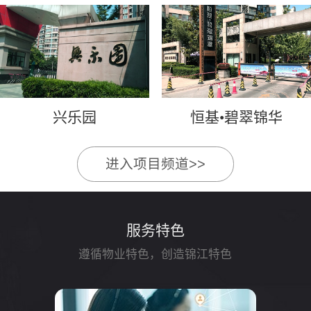
兴乐园
恒基•碧翠锦华
进入项目频道>>
服务特色
遵循物业特色，创造锦江特色