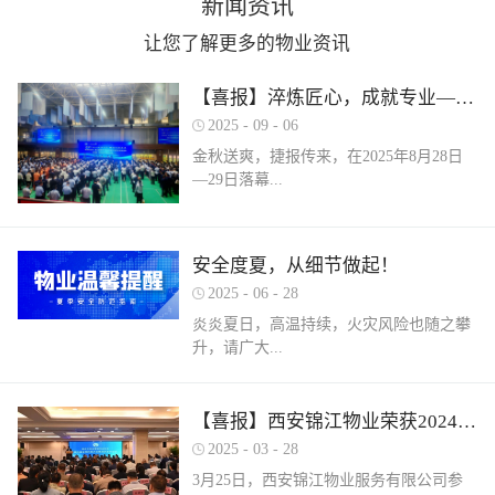
新闻资讯
让您了解更多的物业资讯
【喜报】淬炼匠心，成就专业——西安锦江物业在“锦天物业杯”技能竞赛中斩获佳绩
2025
-
09
-
06
金秋送爽，捷报传来，在2025年8月28日
—29日落幕...
的 “锦天物业杯” 第七届西安市物业管理行
安全度夏，从细节做起！
业职业技能竞赛中， 西安锦江物业服务有
2025
-
06
-
28
限公司的选手们表现卓越，凭借扎实的理
论知识、精湛的操作技能和临危不乱的现
炎炎夏日，高温持续，火灾风险也随之攀
场发挥，在物业管理师、电工、消防设施
升，请广大...
操作员三大工种的激烈角逐中脱颖而出，
取得了可圈可点的综合成绩。本次竞赛由
市住房和城乡建设局指导、市物业管理行
业主做好夏季安全防范工作。风险在于防
【喜报】西安锦江物业荣获2024年度优秀单位、全市技能竞赛优秀个人及优秀组织单位多项荣誉
业协会主办，是全市物业管理行业一年一
范，平安才是幸福！西安锦江物业提醒
2025
-
03
-
28
度规格最高、水平最强、影响最广的职业
您：增强防范意识，杜绝夏季安全隐患。
3月25日，西安锦江物业服务有限公司参
技能盛会。本次竞赛，共有来自全市60余
夏季高温，引发火灾事故占比较高，空