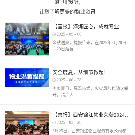
新闻资讯
让您了解更多的物业资讯
【喜报】淬炼匠心，成就专业——西安锦江物业在“锦天物业杯”技能竞赛中斩获佳绩
2025
-
09
-
06
金秋送爽，捷报传来，在2025年8月28日
—29日落幕...
的 “锦天物业杯” 第七届西安市物业管理行
安全度夏，从细节做起！
业职业技能竞赛中， 西安锦江物业服务有
2025
-
06
-
28
限公司的选手们表现卓越，凭借扎实的理
论知识、精湛的操作技能和临危不乱的现
炎炎夏日，高温持续，火灾风险也随之攀
场发挥，在物业管理师、电工、消防设施
升，请广大...
操作员三大工种的激烈角逐中脱颖而出，
取得了可圈可点的综合成绩。本次竞赛由
市住房和城乡建设局指导、市物业管理行
业主做好夏季安全防范工作。风险在于防
【喜报】西安锦江物业荣获2024年度优秀单位、全市技能竞赛优秀个人及优秀组织单位多项荣誉
业协会主办，是全市物业管理行业一年一
范，平安才是幸福！西安锦江物业提醒
2025
-
03
-
28
度规格最高、水平最强、影响最广的职业
您：增强防范意识，杜绝夏季安全隐患。
3月25日，西安锦江物业服务有限公司参
技能盛会。本次竞赛，共有来自全市60余
夏季高温，引发火灾事故占比较高，空