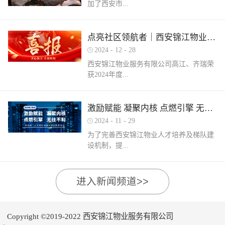
加了西安市...
家物业企业的1300余名物业从业人员参
调、冰箱、电风扇等大功率电器的使用频
赛，其中物业管理师611人，电工374人，
繁增加，电器设备线路存在超负荷运转现
消防设施操作员374人，竞赛旨在“匠心筑
象。要选购合格产品，注意设备使用过程
物业管理行业协会组织召开的第三届会员
梦长安 精技赋能未来”，全面夯实行业人
点亮社区领航者｜西安锦江物业高江、齐瑞获得“优秀项目经理”荣誉称号
中要通风、散热，防止温度过高引发火
（代表）大会第四次全体会议暨物业高质
才基础。参赛环节西安锦江物业作为西安
灾。空调、电风扇等电器设备不宜长时间
2024
-
12
-
28
量发展交流会。会上对于2024年度优秀会
市物业管理协会监事长单位，连年积极组
使用，离人时应及时关闭电源。电动车应
西安锦江物业服务有限公司高江、齐瑞荣
员单位及“安居物业杯”西安市物业管理行
织并参与协会各项赛事，均取得傲人的成
在室外专用充电桩充电，不得在室内、走
获2024年度...
业职业技能竞赛优秀个人及优秀组织单位
绩。今年为了锻炼队伍，搭建更广阔的成
道、楼梯间、消防通道和安全出口等区域
进行了隆重的表彰。西安锦江物业荣获
长平台，本次我司更多地选派了新入职的
停放充电。不能将电动自行车电池带回家
“2024年度优秀会员单位”西安锦江物业荣
年轻员工参加本次盛会。 经过赛前线上线
充电，切勿长时间充电，勿飞线充电。汽
陕西省物业管理协会“优秀项目经理”称
激励赋能 凝聚内核 点燃引擎 无往不利
获“全市技能竞赛优秀组织奖”西安锦江物
下的重要知识点串讲和一轮轮的复习备
车内严禁放置打火机、罐装喷剂、香水、
号。岁末回首，总结成绩，表彰优秀，
业曹林、张小刚、郭小龙荣获技能竞赛“一
考，比赛中，选手们沉着冷静，基本发挥
2024
-
11
-
29
移动电源等易燃易爆物品，定期检测更换
2024年12月28日，陕西省物业管理行业协
等奖”西安锦江物业张国刚、谷展荣获技能
出了各自领域应有的实力。最终，三个工
车载灭火器，定期对车辆维护保养。不要
为了完善西安锦江物业人才培养及梯队建
会召开盛会，表彰这一年在物业管理行业
竞赛“二等奖”西安锦江物业惠张瑜、张盼
种共计取得了二等奖1名，三等奖3名，优
躺在床上、沙发上吸烟，烟头要及时放到
设机制，提...
的广阔舞台上绽放出熠熠光辉的精英
盼、李娟、杨鹏荣获技能竞赛“三等奖”高
秀奖12名的良好成绩。赛后培训成绩已是
烟灰缸里，确定熄灭后才能离开。夜间使
们。 高山流水·和城 项目经理 高江御锦城
曼、许帝、薛团昌、王亚西、查晓卫、周
过去，针对理论及实操比赛中选手们反馈
用蚊香驱蚊时，应远离蚊帐、纸张等易燃
1A期 项目经理 齐瑞高江、齐瑞是西安锦
兵、潘保民、毛亚、李强、贺鑫磊、李国
的问题及知识盲区，公司人力行政部及品
可燃物品。 使用电蚊香时应注意用电安
高物业服务水平和服务质量，有目的、有
进入新闻频道>>
江物业诸多优秀项目经理的缩影，他们代
刚、岳程妮等人分别荣获技能竞赛“优秀
质部快速反应，第一时间组织各工种开展
全，用完及时断开电源，防止因长期通电
计划的进行人才储备及培育，大力培养核
表着西安锦江物业团结奋进、诚信奉献、
奖”。在这个追求卓越服务的时代，西安锦
内部专项培训，进行系统化的梳理和总
“干烧”引发火灾。在发热的电蚊拍附近不
心骨干力量，为公司持续发展提供人力支
创业敬业、爱我物业的企业精神。此次获
江物业屹立潮头，奋勇进取，为了不断提
结。获奖选手将自己在竞赛中宝贵的实战
要使用花露水、酒精等易燃物品。 使用花
持及保障，2024年11月27日-28日，西安锦
奖是荣誉也是动力，西安锦江物业将以他
升整个团队的专业水平和服务质量，西安
经验和答题技巧进行转化分享，对标竞赛
Copyright ©2019-2022 西安锦江物业服务有限公司
露水后不要立即靠近明火、也不要在高温
江物业组织开展以“激励赋能 凝聚内核 点
们作为榜样领航，激励全体员工砥砺奋