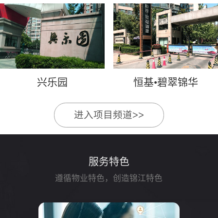
兴乐园
恒基•碧翠锦华
进入项目频道>>
服务特色
遵循物业特色，创造锦江特色