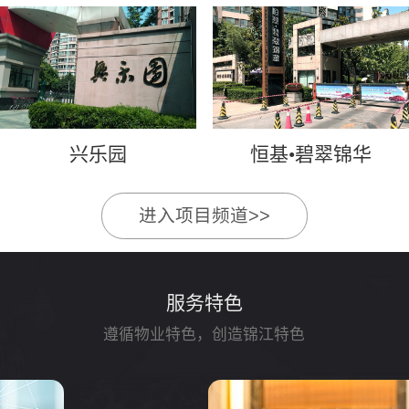
兴乐园
恒基•碧翠锦华
进入项目频道>>
服务特色
遵循物业特色，创造锦江特色