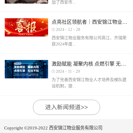
加了西安市...
家物业企业的1300余名物业从业人员参
调、冰箱、电风扇等大功率电器的使用频
赛，其中物业管理师611人，电工374人，
繁增加，电器设备线路存在超负荷运转现
消防设施操作员374人，竞赛旨在“匠心筑
象。要选购合格产品，注意设备使用过程
物业管理行业协会组织召开的第三届会员
梦长安 精技赋能未来”，全面夯实行业人
点亮社区领航者｜西安锦江物业高江、齐瑞获得“优秀项目经理”荣誉称号
中要通风、散热，防止温度过高引发火
（代表）大会第四次全体会议暨物业高质
才基础。参赛环节西安锦江物业作为西安
灾。空调、电风扇等电器设备不宜长时间
2024
-
12
-
28
量发展交流会。会上对于2024年度优秀会
市物业管理协会监事长单位，连年积极组
使用，离人时应及时关闭电源。电动车应
西安锦江物业服务有限公司高江、齐瑞荣
员单位及“安居物业杯”西安市物业管理行
织并参与协会各项赛事，均取得傲人的成
在室外专用充电桩充电，不得在室内、走
获2024年度...
业职业技能竞赛优秀个人及优秀组织单位
绩。今年为了锻炼队伍，搭建更广阔的成
道、楼梯间、消防通道和安全出口等区域
进行了隆重的表彰。西安锦江物业荣获
长平台，本次我司更多地选派了新入职的
停放充电。不能将电动自行车电池带回家
“2024年度优秀会员单位”西安锦江物业荣
年轻员工参加本次盛会。 经过赛前线上线
充电，切勿长时间充电，勿飞线充电。汽
陕西省物业管理协会“优秀项目经理”称
激励赋能 凝聚内核 点燃引擎 无往不利
获“全市技能竞赛优秀组织奖”西安锦江物
下的重要知识点串讲和一轮轮的复习备
车内严禁放置打火机、罐装喷剂、香水、
号。岁末回首，总结成绩，表彰优秀，
业曹林、张小刚、郭小龙荣获技能竞赛“一
考，比赛中，选手们沉着冷静，基本发挥
2024
-
11
-
29
移动电源等易燃易爆物品，定期检测更换
2024年12月28日，陕西省物业管理行业协
等奖”西安锦江物业张国刚、谷展荣获技能
出了各自领域应有的实力。最终，三个工
车载灭火器，定期对车辆维护保养。不要
为了完善西安锦江物业人才培养及梯队建
会召开盛会，表彰这一年在物业管理行业
竞赛“二等奖”西安锦江物业惠张瑜、张盼
种共计取得了二等奖1名，三等奖3名，优
躺在床上、沙发上吸烟，烟头要及时放到
设机制，提...
的广阔舞台上绽放出熠熠光辉的精英
盼、李娟、杨鹏荣获技能竞赛“三等奖”高
秀奖12名的良好成绩。赛后培训成绩已是
烟灰缸里，确定熄灭后才能离开。夜间使
们。 高山流水·和城 项目经理 高江御锦城
曼、许帝、薛团昌、王亚西、查晓卫、周
过去，针对理论及实操比赛中选手们反馈
用蚊香驱蚊时，应远离蚊帐、纸张等易燃
1A期 项目经理 齐瑞高江、齐瑞是西安锦
兵、潘保民、毛亚、李强、贺鑫磊、李国
的问题及知识盲区，公司人力行政部及品
可燃物品。 使用电蚊香时应注意用电安
高物业服务水平和服务质量，有目的、有
进入新闻频道>>
江物业诸多优秀项目经理的缩影，他们代
刚、岳程妮等人分别荣获技能竞赛“优秀
质部快速反应，第一时间组织各工种开展
全，用完及时断开电源，防止因长期通电
计划的进行人才储备及培育，大力培养核
表着西安锦江物业团结奋进、诚信奉献、
奖”。在这个追求卓越服务的时代，西安锦
内部专项培训，进行系统化的梳理和总
“干烧”引发火灾。在发热的电蚊拍附近不
心骨干力量，为公司持续发展提供人力支
创业敬业、爱我物业的企业精神。此次获
江物业屹立潮头，奋勇进取，为了不断提
结。获奖选手将自己在竞赛中宝贵的实战
要使用花露水、酒精等易燃物品。 使用花
持及保障，2024年11月27日-28日，西安锦
奖是荣誉也是动力，西安锦江物业将以他
升整个团队的专业水平和服务质量，西安
经验和答题技巧进行转化分享，对标竞赛
Copyright ©2019-2022 西安锦江物业服务有限公司
露水后不要立即靠近明火、也不要在高温
江物业组织开展以“激励赋能 凝聚内核 点
们作为榜样领航，激励全体员工砥砺奋