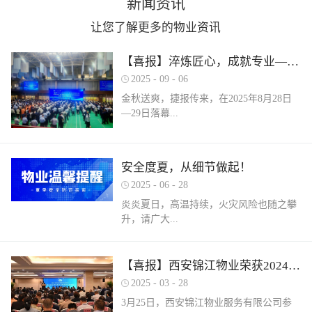
新闻资讯
让您了解更多的物业资讯
【喜报】淬炼匠心，成就专业——西安锦江物业在“锦天物业杯”技能竞赛中斩获佳绩
2025
-
09
-
06
金秋送爽，捷报传来，在2025年8月28日
—29日落幕...
的 “锦天物业杯” 第七届西安市物业管理行
安全度夏，从细节做起！
业职业技能竞赛中， 西安锦江物业服务有
2025
-
06
-
28
限公司的选手们表现卓越，凭借扎实的理
论知识、精湛的操作技能和临危不乱的现
炎炎夏日，高温持续，火灾风险也随之攀
场发挥，在物业管理师、电工、消防设施
升，请广大...
操作员三大工种的激烈角逐中脱颖而出，
取得了可圈可点的综合成绩。本次竞赛由
市住房和城乡建设局指导、市物业管理行
业主做好夏季安全防范工作。风险在于防
【喜报】西安锦江物业荣获2024年度优秀单位、全市技能竞赛优秀个人及优秀组织单位多项荣誉
业协会主办，是全市物业管理行业一年一
范，平安才是幸福！西安锦江物业提醒
2025
-
03
-
28
度规格最高、水平最强、影响最广的职业
您：增强防范意识，杜绝夏季安全隐患。
3月25日，西安锦江物业服务有限公司参
技能盛会。本次竞赛，共有来自全市60余
夏季高温，引发火灾事故占比较高，空