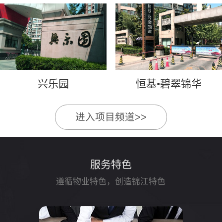
兴乐园
恒基•碧翠锦华
进入项目频道>>
服务特色
遵循物业特色，创造锦江特色