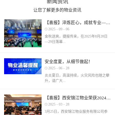
新闻资讯
让您了解更多的物业资讯
【喜报】淬炼匠心，成就专业——西安锦江物业在“锦天物业杯”技能竞赛中斩获佳绩
2025
-
09
-
06
金秋送爽，捷报传来，在2025年8月28日
—29日落幕...
的 “锦天物业杯” 第七届西安市物业管理行
安全度夏，从细节做起！
业职业技能竞赛中， 西安锦江物业服务有
2025
-
06
-
28
限公司的选手们表现卓越，凭借扎实的理
论知识、精湛的操作技能和临危不乱的现
炎炎夏日，高温持续，火灾风险也随之攀
场发挥，在物业管理师、电工、消防设施
升，请广大...
操作员三大工种的激烈角逐中脱颖而出，
取得了可圈可点的综合成绩。本次竞赛由
市住房和城乡建设局指导、市物业管理行
业主做好夏季安全防范工作。风险在于防
【喜报】西安锦江物业荣获2024年度优秀单位、全市技能竞赛优秀个人及优秀组织单位多项荣誉
业协会主办，是全市物业管理行业一年一
范，平安才是幸福！西安锦江物业提醒
2025
-
03
-
28
度规格最高、水平最强、影响最广的职业
您：增强防范意识，杜绝夏季安全隐患。
3月25日，西安锦江物业服务有限公司参
技能盛会。本次竞赛，共有来自全市60余
夏季高温，引发火灾事故占比较高，空