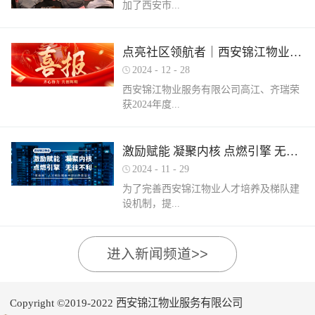
加了西安市...
家物业企业的1300余名物业从业人员参
调、冰箱、电风扇等大功率电器的使用频
赛，其中物业管理师611人，电工374人，
繁增加，电器设备线路存在超负荷运转现
消防设施操作员374人，竞赛旨在“匠心筑
象。要选购合格产品，注意设备使用过程
物业管理行业协会组织召开的第三届会员
梦长安 精技赋能未来”，全面夯实行业人
点亮社区领航者｜西安锦江物业高江、齐瑞获得“优秀项目经理”荣誉称号
中要通风、散热，防止温度过高引发火
（代表）大会第四次全体会议暨物业高质
才基础。参赛环节西安锦江物业作为西安
灾。空调、电风扇等电器设备不宜长时间
2024
-
12
-
28
量发展交流会。会上对于2024年度优秀会
市物业管理协会监事长单位，连年积极组
使用，离人时应及时关闭电源。电动车应
西安锦江物业服务有限公司高江、齐瑞荣
员单位及“安居物业杯”西安市物业管理行
织并参与协会各项赛事，均取得傲人的成
在室外专用充电桩充电，不得在室内、走
获2024年度...
业职业技能竞赛优秀个人及优秀组织单位
绩。今年为了锻炼队伍，搭建更广阔的成
道、楼梯间、消防通道和安全出口等区域
进行了隆重的表彰。西安锦江物业荣获
长平台，本次我司更多地选派了新入职的
停放充电。不能将电动自行车电池带回家
“2024年度优秀会员单位”西安锦江物业荣
年轻员工参加本次盛会。 经过赛前线上线
充电，切勿长时间充电，勿飞线充电。汽
陕西省物业管理协会“优秀项目经理”称
激励赋能 凝聚内核 点燃引擎 无往不利
获“全市技能竞赛优秀组织奖”西安锦江物
下的重要知识点串讲和一轮轮的复习备
车内严禁放置打火机、罐装喷剂、香水、
号。岁末回首，总结成绩，表彰优秀，
业曹林、张小刚、郭小龙荣获技能竞赛“一
考，比赛中，选手们沉着冷静，基本发挥
2024
-
11
-
29
移动电源等易燃易爆物品，定期检测更换
2024年12月28日，陕西省物业管理行业协
等奖”西安锦江物业张国刚、谷展荣获技能
出了各自领域应有的实力。最终，三个工
车载灭火器，定期对车辆维护保养。不要
为了完善西安锦江物业人才培养及梯队建
会召开盛会，表彰这一年在物业管理行业
竞赛“二等奖”西安锦江物业惠张瑜、张盼
种共计取得了二等奖1名，三等奖3名，优
躺在床上、沙发上吸烟，烟头要及时放到
设机制，提...
的广阔舞台上绽放出熠熠光辉的精英
盼、李娟、杨鹏荣获技能竞赛“三等奖”高
秀奖12名的良好成绩。赛后培训成绩已是
烟灰缸里，确定熄灭后才能离开。夜间使
们。 高山流水·和城 项目经理 高江御锦城
曼、许帝、薛团昌、王亚西、查晓卫、周
过去，针对理论及实操比赛中选手们反馈
用蚊香驱蚊时，应远离蚊帐、纸张等易燃
1A期 项目经理 齐瑞高江、齐瑞是西安锦
兵、潘保民、毛亚、李强、贺鑫磊、李国
的问题及知识盲区，公司人力行政部及品
可燃物品。 使用电蚊香时应注意用电安
高物业服务水平和服务质量，有目的、有
进入新闻频道>>
江物业诸多优秀项目经理的缩影，他们代
刚、岳程妮等人分别荣获技能竞赛“优秀
质部快速反应，第一时间组织各工种开展
全，用完及时断开电源，防止因长期通电
计划的进行人才储备及培育，大力培养核
表着西安锦江物业团结奋进、诚信奉献、
奖”。在这个追求卓越服务的时代，西安锦
内部专项培训，进行系统化的梳理和总
“干烧”引发火灾。在发热的电蚊拍附近不
心骨干力量，为公司持续发展提供人力支
创业敬业、爱我物业的企业精神。此次获
江物业屹立潮头，奋勇进取，为了不断提
结。获奖选手将自己在竞赛中宝贵的实战
要使用花露水、酒精等易燃物品。 使用花
持及保障，2024年11月27日-28日，西安锦
奖是荣誉也是动力，西安锦江物业将以他
升整个团队的专业水平和服务质量，西安
经验和答题技巧进行转化分享，对标竞赛
Copyright ©2019-2022 西安锦江物业服务有限公司
露水后不要立即靠近明火、也不要在高温
江物业组织开展以“激励赋能 凝聚内核 点
们作为榜样领航，激励全体员工砥砺奋