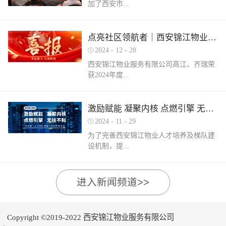
加了西安市...
家物业企业的1300余名物业从业人员参
调、冰箱、电风扇等大功率电器的使用频
赛，其中物业管理师611人，电工374人，
繁增加，电器设备线路存在超负荷运转现
消防设施操作员374人，竞赛旨在“匠心筑
象。要选购合格产品，注意设备使用过程
物业管理行业协会组织召开的第三届会员
梦长安 精技赋能未来”，全面夯实行业人
点亮社区领航者｜西安锦江物业高江、齐瑞获得“优秀项目经理”荣誉称号
中要通风、散热，防止温度过高引发火
（代表）大会第四次全体会议暨物业高质
才基础。参赛环节西安锦江物业作为西安
灾。空调、电风扇等电器设备不宜长时间
2024
-
12
-
28
量发展交流会。会上对于2024年度优秀会
市物业管理协会监事长单位，连年积极组
使用，离人时应及时关闭电源。电动车应
西安锦江物业服务有限公司高江、齐瑞荣
员单位及“安居物业杯”西安市物业管理行
织并参与协会各项赛事，均取得傲人的成
在室外专用充电桩充电，不得在室内、走
获2024年度...
业职业技能竞赛优秀个人及优秀组织单位
绩。今年为了锻炼队伍，搭建更广阔的成
道、楼梯间、消防通道和安全出口等区域
进行了隆重的表彰。西安锦江物业荣获
长平台，本次我司更多地选派了新入职的
停放充电。不能将电动自行车电池带回家
“2024年度优秀会员单位”西安锦江物业荣
年轻员工参加本次盛会。 经过赛前线上线
充电，切勿长时间充电，勿飞线充电。汽
陕西省物业管理协会“优秀项目经理”称
激励赋能 凝聚内核 点燃引擎 无往不利
获“全市技能竞赛优秀组织奖”西安锦江物
下的重要知识点串讲和一轮轮的复习备
车内严禁放置打火机、罐装喷剂、香水、
号。岁末回首，总结成绩，表彰优秀，
业曹林、张小刚、郭小龙荣获技能竞赛“一
考，比赛中，选手们沉着冷静，基本发挥
2024
-
11
-
29
移动电源等易燃易爆物品，定期检测更换
2024年12月28日，陕西省物业管理行业协
等奖”西安锦江物业张国刚、谷展荣获技能
出了各自领域应有的实力。最终，三个工
车载灭火器，定期对车辆维护保养。不要
为了完善西安锦江物业人才培养及梯队建
会召开盛会，表彰这一年在物业管理行业
竞赛“二等奖”西安锦江物业惠张瑜、张盼
种共计取得了二等奖1名，三等奖3名，优
躺在床上、沙发上吸烟，烟头要及时放到
设机制，提...
的广阔舞台上绽放出熠熠光辉的精英
盼、李娟、杨鹏荣获技能竞赛“三等奖”高
秀奖12名的良好成绩。赛后培训成绩已是
烟灰缸里，确定熄灭后才能离开。夜间使
们。 高山流水·和城 项目经理 高江御锦城
曼、许帝、薛团昌、王亚西、查晓卫、周
过去，针对理论及实操比赛中选手们反馈
用蚊香驱蚊时，应远离蚊帐、纸张等易燃
1A期 项目经理 齐瑞高江、齐瑞是西安锦
兵、潘保民、毛亚、李强、贺鑫磊、李国
的问题及知识盲区，公司人力行政部及品
可燃物品。 使用电蚊香时应注意用电安
高物业服务水平和服务质量，有目的、有
进入新闻频道>>
江物业诸多优秀项目经理的缩影，他们代
刚、岳程妮等人分别荣获技能竞赛“优秀
质部快速反应，第一时间组织各工种开展
全，用完及时断开电源，防止因长期通电
计划的进行人才储备及培育，大力培养核
表着西安锦江物业团结奋进、诚信奉献、
奖”。在这个追求卓越服务的时代，西安锦
内部专项培训，进行系统化的梳理和总
“干烧”引发火灾。在发热的电蚊拍附近不
心骨干力量，为公司持续发展提供人力支
创业敬业、爱我物业的企业精神。此次获
江物业屹立潮头，奋勇进取，为了不断提
结。获奖选手将自己在竞赛中宝贵的实战
要使用花露水、酒精等易燃物品。 使用花
持及保障，2024年11月27日-28日，西安锦
奖是荣誉也是动力，西安锦江物业将以他
升整个团队的专业水平和服务质量，西安
经验和答题技巧进行转化分享，对标竞赛
Copyright ©2019-2022 西安锦江物业服务有限公司
露水后不要立即靠近明火、也不要在高温
江物业组织开展以“激励赋能 凝聚内核 点
们作为榜样领航，激励全体员工砥砺奋