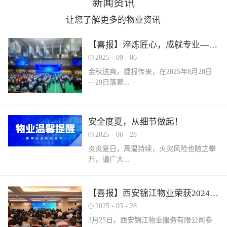
新闻资讯
让您了解更多的物业资讯
【喜报】淬炼匠心，成就专业——西安锦江物业在“锦天物业杯”技能竞赛中斩获佳绩
2025
-
09
-
06
金秋送爽，捷报传来，在2025年8月28日
—29日落幕...
的 “锦天物业杯” 第七届西安市物业管理行
安全度夏，从细节做起！
业职业技能竞赛中， 西安锦江物业服务有
2025
-
06
-
28
限公司的选手们表现卓越，凭借扎实的理
论知识、精湛的操作技能和临危不乱的现
炎炎夏日，高温持续，火灾风险也随之攀
场发挥，在物业管理师、电工、消防设施
升，请广大...
操作员三大工种的激烈角逐中脱颖而出，
取得了可圈可点的综合成绩。本次竞赛由
市住房和城乡建设局指导、市物业管理行
业主做好夏季安全防范工作。风险在于防
【喜报】西安锦江物业荣获2024年度优秀单位、全市技能竞赛优秀个人及优秀组织单位多项荣誉
业协会主办，是全市物业管理行业一年一
范，平安才是幸福！西安锦江物业提醒
2025
-
03
-
28
度规格最高、水平最强、影响最广的职业
您：增强防范意识，杜绝夏季安全隐患。
3月25日，西安锦江物业服务有限公司参
技能盛会。本次竞赛，共有来自全市60余
夏季高温，引发火灾事故占比较高，空