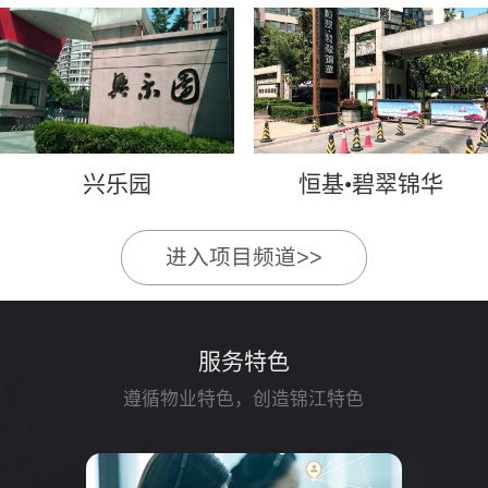
兴乐园
恒基•碧翠锦华
进入项目频道>>
服务特色
遵循物业特色，创造锦江特色