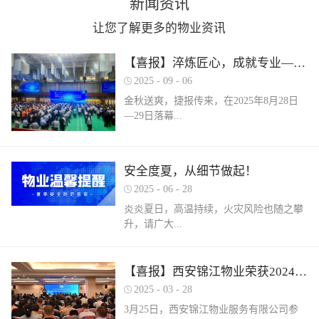
新闻资讯
让您了解更多的物业资讯
【喜报】淬炼匠心，成就专业——西安锦江物业在“锦天物业杯”技能竞赛中斩获佳绩
2025
-
09
-
06
金秋送爽，捷报传来，在2025年8月28日
—29日落幕...
的 “锦天物业杯” 第七届西安市物业管理行
安全度夏，从细节做起！
业职业技能竞赛中， 西安锦江物业服务有
2025
-
06
-
28
限公司的选手们表现卓越，凭借扎实的理
论知识、精湛的操作技能和临危不乱的现
炎炎夏日，高温持续，火灾风险也随之攀
场发挥，在物业管理师、电工、消防设施
升，请广大...
操作员三大工种的激烈角逐中脱颖而出，
取得了可圈可点的综合成绩。本次竞赛由
市住房和城乡建设局指导、市物业管理行
业主做好夏季安全防范工作。风险在于防
【喜报】西安锦江物业荣获2024年度优秀单位、全市技能竞赛优秀个人及优秀组织单位多项荣誉
业协会主办，是全市物业管理行业一年一
范，平安才是幸福！西安锦江物业提醒
2025
-
03
-
28
度规格最高、水平最强、影响最广的职业
您：增强防范意识，杜绝夏季安全隐患。
3月25日，西安锦江物业服务有限公司参
技能盛会。本次竞赛，共有来自全市60余
夏季高温，引发火灾事故占比较高，空