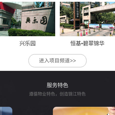
兴乐园
恒基•碧翠锦华
进入项目频道>>
服务特色
遵循物业特色，创造锦江特色