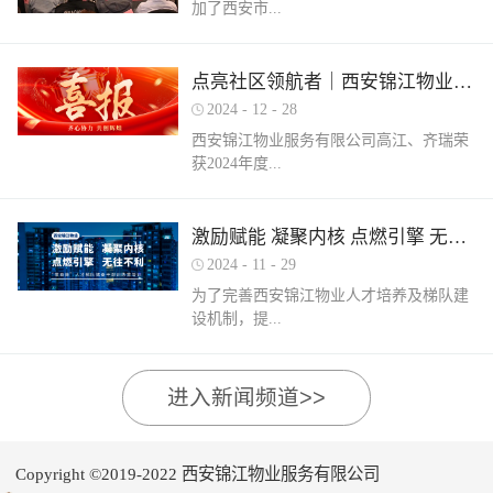
加了西安市...
家物业企业的1300余名物业从业人员参
调、冰箱、电风扇等大功率电器的使用频
赛，其中物业管理师611人，电工374人，
繁增加，电器设备线路存在超负荷运转现
消防设施操作员374人，竞赛旨在“匠心筑
象。要选购合格产品，注意设备使用过程
物业管理行业协会组织召开的第三届会员
梦长安 精技赋能未来”，全面夯实行业人
点亮社区领航者｜西安锦江物业高江、齐瑞获得“优秀项目经理”荣誉称号
中要通风、散热，防止温度过高引发火
（代表）大会第四次全体会议暨物业高质
才基础。参赛环节西安锦江物业作为西安
灾。空调、电风扇等电器设备不宜长时间
2024
-
12
-
28
量发展交流会。会上对于2024年度优秀会
市物业管理协会监事长单位，连年积极组
使用，离人时应及时关闭电源。电动车应
西安锦江物业服务有限公司高江、齐瑞荣
员单位及“安居物业杯”西安市物业管理行
织并参与协会各项赛事，均取得傲人的成
在室外专用充电桩充电，不得在室内、走
获2024年度...
业职业技能竞赛优秀个人及优秀组织单位
绩。今年为了锻炼队伍，搭建更广阔的成
道、楼梯间、消防通道和安全出口等区域
进行了隆重的表彰。西安锦江物业荣获
长平台，本次我司更多地选派了新入职的
停放充电。不能将电动自行车电池带回家
“2024年度优秀会员单位”西安锦江物业荣
年轻员工参加本次盛会。 经过赛前线上线
充电，切勿长时间充电，勿飞线充电。汽
陕西省物业管理协会“优秀项目经理”称
激励赋能 凝聚内核 点燃引擎 无往不利
获“全市技能竞赛优秀组织奖”西安锦江物
下的重要知识点串讲和一轮轮的复习备
车内严禁放置打火机、罐装喷剂、香水、
号。岁末回首，总结成绩，表彰优秀，
业曹林、张小刚、郭小龙荣获技能竞赛“一
考，比赛中，选手们沉着冷静，基本发挥
2024
-
11
-
29
移动电源等易燃易爆物品，定期检测更换
2024年12月28日，陕西省物业管理行业协
等奖”西安锦江物业张国刚、谷展荣获技能
出了各自领域应有的实力。最终，三个工
车载灭火器，定期对车辆维护保养。不要
为了完善西安锦江物业人才培养及梯队建
会召开盛会，表彰这一年在物业管理行业
竞赛“二等奖”西安锦江物业惠张瑜、张盼
种共计取得了二等奖1名，三等奖3名，优
躺在床上、沙发上吸烟，烟头要及时放到
设机制，提...
的广阔舞台上绽放出熠熠光辉的精英
盼、李娟、杨鹏荣获技能竞赛“三等奖”高
秀奖12名的良好成绩。赛后培训成绩已是
烟灰缸里，确定熄灭后才能离开。夜间使
们。 高山流水·和城 项目经理 高江御锦城
曼、许帝、薛团昌、王亚西、查晓卫、周
过去，针对理论及实操比赛中选手们反馈
用蚊香驱蚊时，应远离蚊帐、纸张等易燃
1A期 项目经理 齐瑞高江、齐瑞是西安锦
兵、潘保民、毛亚、李强、贺鑫磊、李国
的问题及知识盲区，公司人力行政部及品
可燃物品。 使用电蚊香时应注意用电安
高物业服务水平和服务质量，有目的、有
进入新闻频道>>
江物业诸多优秀项目经理的缩影，他们代
刚、岳程妮等人分别荣获技能竞赛“优秀
质部快速反应，第一时间组织各工种开展
全，用完及时断开电源，防止因长期通电
计划的进行人才储备及培育，大力培养核
表着西安锦江物业团结奋进、诚信奉献、
奖”。在这个追求卓越服务的时代，西安锦
内部专项培训，进行系统化的梳理和总
“干烧”引发火灾。在发热的电蚊拍附近不
心骨干力量，为公司持续发展提供人力支
创业敬业、爱我物业的企业精神。此次获
江物业屹立潮头，奋勇进取，为了不断提
结。获奖选手将自己在竞赛中宝贵的实战
要使用花露水、酒精等易燃物品。 使用花
持及保障，2024年11月27日-28日，西安锦
奖是荣誉也是动力，西安锦江物业将以他
升整个团队的专业水平和服务质量，西安
经验和答题技巧进行转化分享，对标竞赛
Copyright ©2019-2022 西安锦江物业服务有限公司
露水后不要立即靠近明火、也不要在高温
江物业组织开展以“激励赋能 凝聚内核 点
们作为榜样领航，激励全体员工砥砺奋