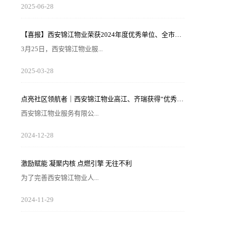
灾风险也随之攀升，请广大业主做好夏季安全防范工
2025
-
06
-
28
作。风险在于防范，平安才是幸福！西安锦江物业提醒
您：增强防范意识，杜绝夏季安全隐患。夏季高温，引
发火灾事故占比较高，空调、冰箱、电风扇等大功率电
器的使用频繁增加，电器设备线路存在超负荷运转现
【喜报】西安锦江物业荣获2024年度优秀单位、全市技能竞赛优秀个人及优秀组织单位多项荣誉
象。要选购合格产品，注意设备使用过程中要通风、散
热，防止温度过高引发火灾。空调、电风扇等电器设备
3月25日，西安锦江物业服...
不宜长时间使用，离人时应及时关闭电源。电动车应...
务有限公司参加了西安市物业管理行业协会组织召开的
2025
-
03
-
28
第三届会员（代表）大会第四次全体会议暨物业高质量
发展交流会。会上对于2024年度优秀会员单位及“安居物
业杯”西安市物业管理行业职业技能竞赛优秀个人及优秀
组织单位进行了隆重的表彰。西安锦江物业荣获“2024年
点亮社区领航者｜西安锦江物业高江、齐瑞获得“优秀项目经理”荣誉称号
度优秀会员单位”西安锦江物业荣获“全市技能竞赛优秀
组织奖”西安锦江物业曹林、张小刚、郭小龙荣获技能竞
西安锦江物业服务有限公...
赛“一等奖”西安锦江...
司高江、齐瑞荣获2024年度陕西省物业管理协会“优秀项
2024
-
12
-
28
目经理”称号。岁末回首，总结成绩，表彰优秀，2024年
12月28日，陕西省物业管理行业协会召开盛会，表彰这
一年在物业管理行业的广阔舞台上绽放出熠熠光辉的精
英们。 高山流水·和城 项目经理 高江御锦城1A期 项目经
激励赋能 凝聚内核 点燃引擎 无往不利
理 齐瑞高江、齐瑞是西安锦江物业诸多优秀项目经理的
缩影，他们代表着西安锦江物业团结奋进、诚信...
为了完善西安锦江物业人...
才培养及梯队建设机制，提高物业服务水平和服务质
2024
-
11
-
29
量，有目的、有计划的进行人才储备及培育，大力培养
核心骨干力量，为公司持续发展提供人力支持及保障，
2024年11月27日-28日，西安锦江物业组织开展以“激励
赋能 凝聚内核 点燃引擎 无往不利”为主题的人才梯队储