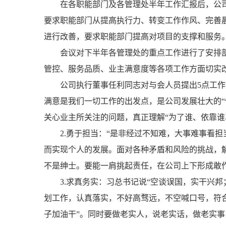
在各职能部门及各管理处半年工作汇报后，公
要求职能部门从提高执行力、转变工作作风、完善
进行改善，要求职能部门提高对项目的支撑和服务
会议对下半年各管理处的重点工作进行了安排
管控、服务品质、业主满意度等各项工作方面切实
公司执行董事任利同志对与会人员提出5点工作
满意是我们一切工作的出发点，是公司发展壮大的“
关心业主所关注的问题，真正理解“为了谁、依靠谁
2.勇于担当：“是非经过不知难，大事难事看
而实现个人的发展。面对各种矛盾和风险的挑战，
不是绅士。要能一肩挑起责任，在公司上下形成敢
3.求真务实：习总书记说“空谈误国，实干兴
划工作，认真落实，不好高骛远，不空喊口号，符
子加油干”。同时要做老实人，说老实话，做老实