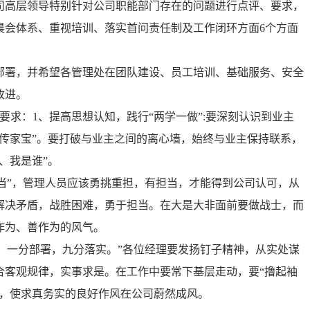
司高层领导特别针对公司职能部门存在的问题进行点评、要求，
晨会体系、重视培训、落实首问责任制及工作闭环方面6个方面
。
部署，并希望各管理处在团队建设、员工培训、基础服务、安全
改进。
要求：1、提高思想认知，践行“两学一做”:要深刻认识到业主
传家宝”。要打破与业主之间的离心墙，始终与业主保持联系，
、我是谁”。
担当”，管理人员应该勇挑重担，有担当，才能得到公司认可，从
解决矛盾，战胜困难，勇于担当。在大是大非面前要做战士，而
作为、善作为的风气。
邦；一分部署，九分落实。”各位经理要发扬钉子精神，从实处谋
合客观规律，实事求是。在工作中要常下基层走动，要“撸起袖
事，使求真务实的良好作风在公司蔚然成风。