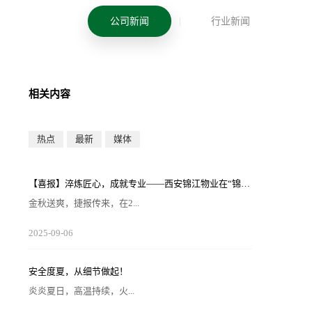
公司新闻
行业新闻
相关内容
热点
最新
媒体
【喜报】淬炼匠心，成就专业——西安锦江物业在“锦天物业杯”技能竞赛中斩获佳绩
金秋送爽，捷报传来，在2...
025年8月28日—29日落幕的 “锦天物业杯” 第七届西安
2025
-
09
-
06
市物业管理行业职业技能竞赛中， 西安锦江物业服务有
限公司的选手们表现卓越，凭借扎实的理论知识、精湛
的操作技能和临危不乱的现场发挥，在物业管理师、电
工、消防设施操作员三大工种的激烈角逐中脱颖而出，
安全度夏，从细节做起！
取得了可圈可点的综合成绩。本次竞赛由市住房和城乡
建设局指导、市物业管理行业协会主办，是全市物业管
炎炎夏日，高温持续，火...
理行业一年一度规格最...