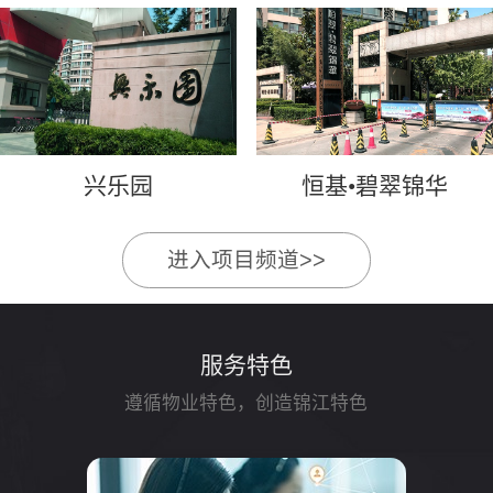
兴乐园
恒基•碧翠锦华
进入项目频道>>
服务特色
遵循物业特色，创造锦江特色