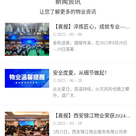
新闻资讯
让您了解更多的物业资讯
【喜报】淬炼匠心，成就专业——西安锦江物业在“锦天物业杯”技能竞赛中斩获佳绩
2025
-
09
-
06
金秋送爽，捷报传来，在2025年8月28日
—29日落幕...
的 “锦天物业杯” 第七届西安市物业管理行
安全度夏，从细节做起！
业职业技能竞赛中， 西安锦江物业服务有
2025
-
06
-
28
限公司的选手们表现卓越，凭借扎实的理
论知识、精湛的操作技能和临危不乱的现
炎炎夏日，高温持续，火灾风险也随之攀
场发挥，在物业管理师、电工、消防设施
升，请广大...
操作员三大工种的激烈角逐中脱颖而出，
取得了可圈可点的综合成绩。本次竞赛由
市住房和城乡建设局指导、市物业管理行
业主做好夏季安全防范工作。风险在于防
【喜报】西安锦江物业荣获2024年度优秀单位、全市技能竞赛优秀个人及优秀组织单位多项荣誉
业协会主办，是全市物业管理行业一年一
范，平安才是幸福！西安锦江物业提醒
2025
-
03
-
28
度规格最高、水平最强、影响最广的职业
您：增强防范意识，杜绝夏季安全隐患。
3月25日，西安锦江物业服务有限公司参
技能盛会。本次竞赛，共有来自全市60余
夏季高温，引发火灾事故占比较高，空