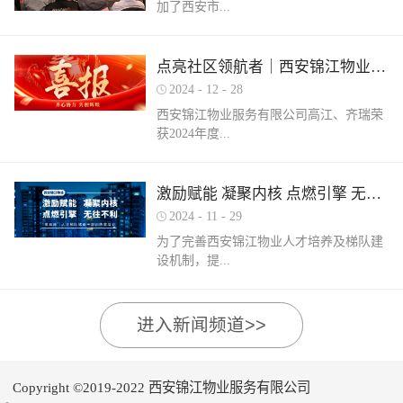
加了西安市...
家物业企业的1300余名物业从业人员参
调、冰箱、电风扇等大功率电器的使用频
赛，其中物业管理师611人，电工374人，
繁增加，电器设备线路存在超负荷运转现
消防设施操作员374人，竞赛旨在“匠心筑
象。要选购合格产品，注意设备使用过程
物业管理行业协会组织召开的第三届会员
梦长安 精技赋能未来”，全面夯实行业人
点亮社区领航者｜西安锦江物业高江、齐瑞获得“优秀项目经理”荣誉称号
中要通风、散热，防止温度过高引发火
（代表）大会第四次全体会议暨物业高质
才基础。参赛环节西安锦江物业作为西安
灾。空调、电风扇等电器设备不宜长时间
2024
-
12
-
28
量发展交流会。会上对于2024年度优秀会
市物业管理协会监事长单位，连年积极组
使用，离人时应及时关闭电源。电动车应
西安锦江物业服务有限公司高江、齐瑞荣
员单位及“安居物业杯”西安市物业管理行
织并参与协会各项赛事，均取得傲人的成
在室外专用充电桩充电，不得在室内、走
获2024年度...
业职业技能竞赛优秀个人及优秀组织单位
绩。今年为了锻炼队伍，搭建更广阔的成
道、楼梯间、消防通道和安全出口等区域
进行了隆重的表彰。西安锦江物业荣获
长平台，本次我司更多地选派了新入职的
停放充电。不能将电动自行车电池带回家
“2024年度优秀会员单位”西安锦江物业荣
年轻员工参加本次盛会。 经过赛前线上线
充电，切勿长时间充电，勿飞线充电。汽
陕西省物业管理协会“优秀项目经理”称
激励赋能 凝聚内核 点燃引擎 无往不利
获“全市技能竞赛优秀组织奖”西安锦江物
下的重要知识点串讲和一轮轮的复习备
车内严禁放置打火机、罐装喷剂、香水、
号。岁末回首，总结成绩，表彰优秀，
业曹林、张小刚、郭小龙荣获技能竞赛“一
考，比赛中，选手们沉着冷静，基本发挥
2024
-
11
-
29
移动电源等易燃易爆物品，定期检测更换
2024年12月28日，陕西省物业管理行业协
等奖”西安锦江物业张国刚、谷展荣获技能
出了各自领域应有的实力。最终，三个工
车载灭火器，定期对车辆维护保养。不要
为了完善西安锦江物业人才培养及梯队建
会召开盛会，表彰这一年在物业管理行业
竞赛“二等奖”西安锦江物业惠张瑜、张盼
种共计取得了二等奖1名，三等奖3名，优
躺在床上、沙发上吸烟，烟头要及时放到
设机制，提...
的广阔舞台上绽放出熠熠光辉的精英
盼、李娟、杨鹏荣获技能竞赛“三等奖”高
秀奖12名的良好成绩。赛后培训成绩已是
烟灰缸里，确定熄灭后才能离开。夜间使
们。 高山流水·和城 项目经理 高江御锦城
曼、许帝、薛团昌、王亚西、查晓卫、周
过去，针对理论及实操比赛中选手们反馈
用蚊香驱蚊时，应远离蚊帐、纸张等易燃
1A期 项目经理 齐瑞高江、齐瑞是西安锦
兵、潘保民、毛亚、李强、贺鑫磊、李国
的问题及知识盲区，公司人力行政部及品
可燃物品。 使用电蚊香时应注意用电安
高物业服务水平和服务质量，有目的、有
进入新闻频道>>
江物业诸多优秀项目经理的缩影，他们代
刚、岳程妮等人分别荣获技能竞赛“优秀
质部快速反应，第一时间组织各工种开展
全，用完及时断开电源，防止因长期通电
计划的进行人才储备及培育，大力培养核
表着西安锦江物业团结奋进、诚信奉献、
奖”。在这个追求卓越服务的时代，西安锦
内部专项培训，进行系统化的梳理和总
“干烧”引发火灾。在发热的电蚊拍附近不
心骨干力量，为公司持续发展提供人力支
创业敬业、爱我物业的企业精神。此次获
江物业屹立潮头，奋勇进取，为了不断提
结。获奖选手将自己在竞赛中宝贵的实战
要使用花露水、酒精等易燃物品。 使用花
持及保障，2024年11月27日-28日，西安锦
奖是荣誉也是动力，西安锦江物业将以他
升整个团队的专业水平和服务质量，西安
经验和答题技巧进行转化分享，对标竞赛
Copyright ©2019-2022 西安锦江物业服务有限公司
露水后不要立即靠近明火、也不要在高温
江物业组织开展以“激励赋能 凝聚内核 点
们作为榜样领航，激励全体员工砥砺奋