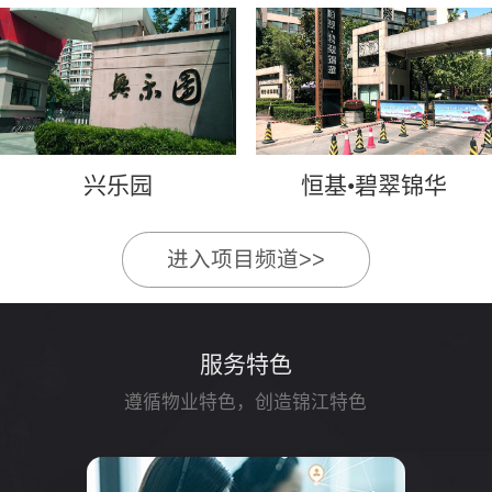
兴乐园
恒基•碧翠锦华
进入项目频道>>
服务特色
遵循物业特色，创造锦江特色