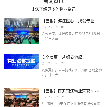
新闻资讯
让您了解更多的物业资讯
【喜报】淬炼匠心，成就专业——西安锦江物业在“锦天物业杯”技能竞赛中斩获佳绩
2025
-
09
-
06
金秋送爽，捷报传来，在2025年8月28日
—29日落幕...
的 “锦天物业杯” 第七届西安市物业管理行
安全度夏，从细节做起！
业职业技能竞赛中， 西安锦江物业服务有
2025
-
06
-
28
限公司的选手们表现卓越，凭借扎实的理
论知识、精湛的操作技能和临危不乱的现
炎炎夏日，高温持续，火灾风险也随之攀
场发挥，在物业管理师、电工、消防设施
升，请广大...
操作员三大工种的激烈角逐中脱颖而出，
取得了可圈可点的综合成绩。本次竞赛由
市住房和城乡建设局指导、市物业管理行
业主做好夏季安全防范工作。风险在于防
【喜报】西安锦江物业荣获2024年度优秀单位、全市技能竞赛优秀个人及优秀组织单位多项荣誉
业协会主办，是全市物业管理行业一年一
范，平安才是幸福！西安锦江物业提醒
2025
-
03
-
28
度规格最高、水平最强、影响最广的职业
您：增强防范意识，杜绝夏季安全隐患。
3月25日，西安锦江物业服务有限公司参
技能盛会。本次竞赛，共有来自全市60余
夏季高温，引发火灾事故占比较高，空