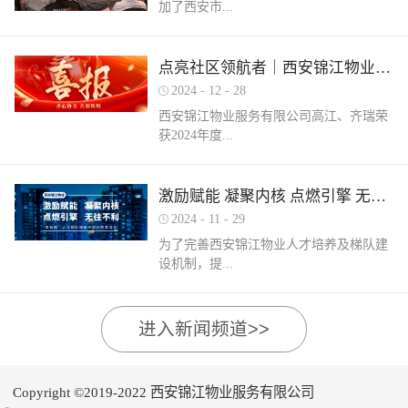
加了西安市...
家物业企业的1300余名物业从业人员参
调、冰箱、电风扇等大功率电器的使用频
赛，其中物业管理师611人，电工374人，
繁增加，电器设备线路存在超负荷运转现
消防设施操作员374人，竞赛旨在“匠心筑
象。要选购合格产品，注意设备使用过程
物业管理行业协会组织召开的第三届会员
梦长安 精技赋能未来”，全面夯实行业人
点亮社区领航者｜西安锦江物业高江、齐瑞获得“优秀项目经理”荣誉称号
中要通风、散热，防止温度过高引发火
（代表）大会第四次全体会议暨物业高质
才基础。参赛环节西安锦江物业作为西安
灾。空调、电风扇等电器设备不宜长时间
2024
-
12
-
28
量发展交流会。会上对于2024年度优秀会
市物业管理协会监事长单位，连年积极组
使用，离人时应及时关闭电源。电动车应
西安锦江物业服务有限公司高江、齐瑞荣
员单位及“安居物业杯”西安市物业管理行
织并参与协会各项赛事，均取得傲人的成
在室外专用充电桩充电，不得在室内、走
获2024年度...
业职业技能竞赛优秀个人及优秀组织单位
绩。今年为了锻炼队伍，搭建更广阔的成
道、楼梯间、消防通道和安全出口等区域
进行了隆重的表彰。西安锦江物业荣获
长平台，本次我司更多地选派了新入职的
停放充电。不能将电动自行车电池带回家
“2024年度优秀会员单位”西安锦江物业荣
年轻员工参加本次盛会。 经过赛前线上线
充电，切勿长时间充电，勿飞线充电。汽
陕西省物业管理协会“优秀项目经理”称
激励赋能 凝聚内核 点燃引擎 无往不利
获“全市技能竞赛优秀组织奖”西安锦江物
下的重要知识点串讲和一轮轮的复习备
车内严禁放置打火机、罐装喷剂、香水、
号。岁末回首，总结成绩，表彰优秀，
业曹林、张小刚、郭小龙荣获技能竞赛“一
考，比赛中，选手们沉着冷静，基本发挥
2024
-
11
-
29
移动电源等易燃易爆物品，定期检测更换
2024年12月28日，陕西省物业管理行业协
等奖”西安锦江物业张国刚、谷展荣获技能
出了各自领域应有的实力。最终，三个工
车载灭火器，定期对车辆维护保养。不要
为了完善西安锦江物业人才培养及梯队建
会召开盛会，表彰这一年在物业管理行业
竞赛“二等奖”西安锦江物业惠张瑜、张盼
种共计取得了二等奖1名，三等奖3名，优
躺在床上、沙发上吸烟，烟头要及时放到
设机制，提...
的广阔舞台上绽放出熠熠光辉的精英
盼、李娟、杨鹏荣获技能竞赛“三等奖”高
秀奖12名的良好成绩。赛后培训成绩已是
烟灰缸里，确定熄灭后才能离开。夜间使
们。 高山流水·和城 项目经理 高江御锦城
曼、许帝、薛团昌、王亚西、查晓卫、周
过去，针对理论及实操比赛中选手们反馈
用蚊香驱蚊时，应远离蚊帐、纸张等易燃
1A期 项目经理 齐瑞高江、齐瑞是西安锦
兵、潘保民、毛亚、李强、贺鑫磊、李国
的问题及知识盲区，公司人力行政部及品
可燃物品。 使用电蚊香时应注意用电安
高物业服务水平和服务质量，有目的、有
进入新闻频道>>
江物业诸多优秀项目经理的缩影，他们代
刚、岳程妮等人分别荣获技能竞赛“优秀
质部快速反应，第一时间组织各工种开展
全，用完及时断开电源，防止因长期通电
计划的进行人才储备及培育，大力培养核
表着西安锦江物业团结奋进、诚信奉献、
奖”。在这个追求卓越服务的时代，西安锦
内部专项培训，进行系统化的梳理和总
“干烧”引发火灾。在发热的电蚊拍附近不
心骨干力量，为公司持续发展提供人力支
创业敬业、爱我物业的企业精神。此次获
江物业屹立潮头，奋勇进取，为了不断提
结。获奖选手将自己在竞赛中宝贵的实战
要使用花露水、酒精等易燃物品。 使用花
持及保障，2024年11月27日-28日，西安锦
奖是荣誉也是动力，西安锦江物业将以他
升整个团队的专业水平和服务质量，西安
经验和答题技巧进行转化分享，对标竞赛
Copyright ©2019-2022 西安锦江物业服务有限公司
露水后不要立即靠近明火、也不要在高温
江物业组织开展以“激励赋能 凝聚内核 点
们作为榜样领航，激励全体员工砥砺奋