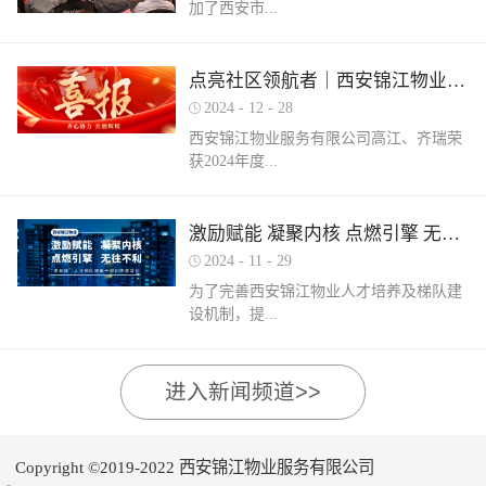
加了西安市...
家物业企业的1300余名物业从业人员参
调、冰箱、电风扇等大功率电器的使用频
赛，其中物业管理师611人，电工374人，
繁增加，电器设备线路存在超负荷运转现
消防设施操作员374人，竞赛旨在“匠心筑
象。要选购合格产品，注意设备使用过程
物业管理行业协会组织召开的第三届会员
梦长安 精技赋能未来”，全面夯实行业人
点亮社区领航者｜西安锦江物业高江、齐瑞获得“优秀项目经理”荣誉称号
中要通风、散热，防止温度过高引发火
（代表）大会第四次全体会议暨物业高质
才基础。参赛环节西安锦江物业作为西安
灾。空调、电风扇等电器设备不宜长时间
2024
-
12
-
28
量发展交流会。会上对于2024年度优秀会
市物业管理协会监事长单位，连年积极组
使用，离人时应及时关闭电源。电动车应
西安锦江物业服务有限公司高江、齐瑞荣
员单位及“安居物业杯”西安市物业管理行
织并参与协会各项赛事，均取得傲人的成
在室外专用充电桩充电，不得在室内、走
获2024年度...
业职业技能竞赛优秀个人及优秀组织单位
绩。今年为了锻炼队伍，搭建更广阔的成
道、楼梯间、消防通道和安全出口等区域
进行了隆重的表彰。西安锦江物业荣获
长平台，本次我司更多地选派了新入职的
停放充电。不能将电动自行车电池带回家
“2024年度优秀会员单位”西安锦江物业荣
年轻员工参加本次盛会。 经过赛前线上线
充电，切勿长时间充电，勿飞线充电。汽
陕西省物业管理协会“优秀项目经理”称
激励赋能 凝聚内核 点燃引擎 无往不利
获“全市技能竞赛优秀组织奖”西安锦江物
下的重要知识点串讲和一轮轮的复习备
车内严禁放置打火机、罐装喷剂、香水、
号。岁末回首，总结成绩，表彰优秀，
业曹林、张小刚、郭小龙荣获技能竞赛“一
考，比赛中，选手们沉着冷静，基本发挥
2024
-
11
-
29
移动电源等易燃易爆物品，定期检测更换
2024年12月28日，陕西省物业管理行业协
等奖”西安锦江物业张国刚、谷展荣获技能
出了各自领域应有的实力。最终，三个工
车载灭火器，定期对车辆维护保养。不要
为了完善西安锦江物业人才培养及梯队建
会召开盛会，表彰这一年在物业管理行业
竞赛“二等奖”西安锦江物业惠张瑜、张盼
种共计取得了二等奖1名，三等奖3名，优
躺在床上、沙发上吸烟，烟头要及时放到
设机制，提...
的广阔舞台上绽放出熠熠光辉的精英
盼、李娟、杨鹏荣获技能竞赛“三等奖”高
秀奖12名的良好成绩。赛后培训成绩已是
烟灰缸里，确定熄灭后才能离开。夜间使
们。 高山流水·和城 项目经理 高江御锦城
曼、许帝、薛团昌、王亚西、查晓卫、周
过去，针对理论及实操比赛中选手们反馈
用蚊香驱蚊时，应远离蚊帐、纸张等易燃
1A期 项目经理 齐瑞高江、齐瑞是西安锦
兵、潘保民、毛亚、李强、贺鑫磊、李国
的问题及知识盲区，公司人力行政部及品
可燃物品。 使用电蚊香时应注意用电安
高物业服务水平和服务质量，有目的、有
进入新闻频道>>
江物业诸多优秀项目经理的缩影，他们代
刚、岳程妮等人分别荣获技能竞赛“优秀
质部快速反应，第一时间组织各工种开展
全，用完及时断开电源，防止因长期通电
计划的进行人才储备及培育，大力培养核
表着西安锦江物业团结奋进、诚信奉献、
奖”。在这个追求卓越服务的时代，西安锦
内部专项培训，进行系统化的梳理和总
“干烧”引发火灾。在发热的电蚊拍附近不
心骨干力量，为公司持续发展提供人力支
创业敬业、爱我物业的企业精神。此次获
江物业屹立潮头，奋勇进取，为了不断提
结。获奖选手将自己在竞赛中宝贵的实战
要使用花露水、酒精等易燃物品。 使用花
持及保障，2024年11月27日-28日，西安锦
奖是荣誉也是动力，西安锦江物业将以他
升整个团队的专业水平和服务质量，西安
经验和答题技巧进行转化分享，对标竞赛
Copyright ©2019-2022 西安锦江物业服务有限公司
露水后不要立即靠近明火、也不要在高温
江物业组织开展以“激励赋能 凝聚内核 点
们作为榜样领航，激励全体员工砥砺奋