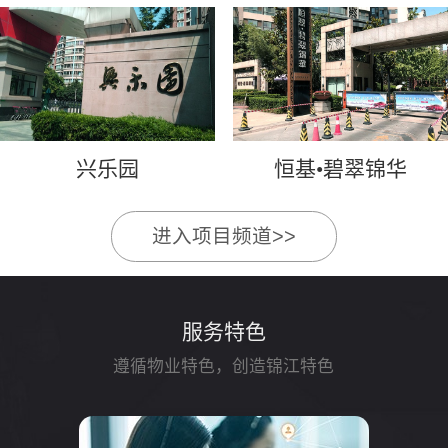
兴乐园
恒基•碧翠锦华
进入项目频道>>
服务特色
遵循物业特色，创造锦江特色