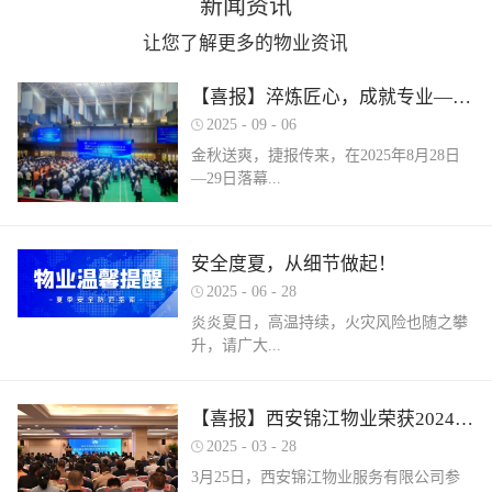
新闻资讯
让您了解更多的物业资讯
【喜报】淬炼匠心，成就专业——西安锦江物业在“锦天物业杯”技能竞赛中斩获佳绩
2025
-
09
-
06
金秋送爽，捷报传来，在2025年8月28日
—29日落幕...
的 “锦天物业杯” 第七届西安市物业管理行
安全度夏，从细节做起！
业职业技能竞赛中， 西安锦江物业服务有
2025
-
06
-
28
限公司的选手们表现卓越，凭借扎实的理
论知识、精湛的操作技能和临危不乱的现
炎炎夏日，高温持续，火灾风险也随之攀
场发挥，在物业管理师、电工、消防设施
升，请广大...
操作员三大工种的激烈角逐中脱颖而出，
取得了可圈可点的综合成绩。本次竞赛由
市住房和城乡建设局指导、市物业管理行
业主做好夏季安全防范工作。风险在于防
【喜报】西安锦江物业荣获2024年度优秀单位、全市技能竞赛优秀个人及优秀组织单位多项荣誉
业协会主办，是全市物业管理行业一年一
范，平安才是幸福！西安锦江物业提醒
2025
-
03
-
28
度规格最高、水平最强、影响最广的职业
您：增强防范意识，杜绝夏季安全隐患。
3月25日，西安锦江物业服务有限公司参
技能盛会。本次竞赛，共有来自全市60余
夏季高温，引发火灾事故占比较高，空