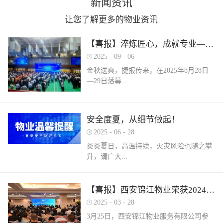
新闻资讯
让您了解更多的物业资讯
【喜报】淬炼匠心，成就专业——西安锦江物业在“锦天物业杯”技能竞赛中斩获佳绩
2025
-
09
-
06
金秋送爽，捷报传来，在2025年8月28日
—29日落幕...
的 “锦天物业杯” 第七届西安市物业管理行
安全度夏，从细节做起！
业职业技能竞赛中， 西安锦江物业服务有
2025
-
06
-
28
限公司的选手们表现卓越，凭借扎实的理
论知识、精湛的操作技能和临危不乱的现
炎炎夏日，高温持续，火灾风险也随之攀
场发挥，在物业管理师、电工、消防设施
升，请广大...
操作员三大工种的激烈角逐中脱颖而出，
取得了可圈可点的综合成绩。本次竞赛由
市住房和城乡建设局指导、市物业管理行
业主做好夏季安全防范工作。风险在于防
【喜报】西安锦江物业荣获2024年度优秀单位、全市技能竞赛优秀个人及优秀组织单位多项荣誉
业协会主办，是全市物业管理行业一年一
范，平安才是幸福！西安锦江物业提醒
2025
-
03
-
28
度规格最高、水平最强、影响最广的职业
您：增强防范意识，杜绝夏季安全隐患。
3月25日，西安锦江物业服务有限公司参
技能盛会。本次竞赛，共有来自全市60余
夏季高温，引发火灾事故占比较高，空