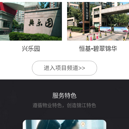
兴乐园
恒基•碧翠锦华
进入项目频道>>
服务特色
遵循物业特色，创造锦江特色