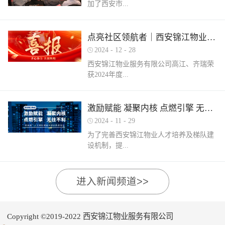
加了西安市...
家物业企业的1300余名物业从业人员参
调、冰箱、电风扇等大功率电器的使用频
赛，其中物业管理师611人，电工374人，
繁增加，电器设备线路存在超负荷运转现
消防设施操作员374人，竞赛旨在“匠心筑
象。要选购合格产品，注意设备使用过程
物业管理行业协会组织召开的第三届会员
梦长安 精技赋能未来”，全面夯实行业人
点亮社区领航者｜西安锦江物业高江、齐瑞获得“优秀项目经理”荣誉称号
中要通风、散热，防止温度过高引发火
（代表）大会第四次全体会议暨物业高质
才基础。参赛环节西安锦江物业作为西安
灾。空调、电风扇等电器设备不宜长时间
2024
-
12
-
28
量发展交流会。会上对于2024年度优秀会
市物业管理协会监事长单位，连年积极组
使用，离人时应及时关闭电源。电动车应
西安锦江物业服务有限公司高江、齐瑞荣
员单位及“安居物业杯”西安市物业管理行
织并参与协会各项赛事，均取得傲人的成
在室外专用充电桩充电，不得在室内、走
获2024年度...
业职业技能竞赛优秀个人及优秀组织单位
绩。今年为了锻炼队伍，搭建更广阔的成
道、楼梯间、消防通道和安全出口等区域
进行了隆重的表彰。西安锦江物业荣获
长平台，本次我司更多地选派了新入职的
停放充电。不能将电动自行车电池带回家
“2024年度优秀会员单位”西安锦江物业荣
年轻员工参加本次盛会。 经过赛前线上线
充电，切勿长时间充电，勿飞线充电。汽
陕西省物业管理协会“优秀项目经理”称
激励赋能 凝聚内核 点燃引擎 无往不利
获“全市技能竞赛优秀组织奖”西安锦江物
下的重要知识点串讲和一轮轮的复习备
车内严禁放置打火机、罐装喷剂、香水、
号。岁末回首，总结成绩，表彰优秀，
业曹林、张小刚、郭小龙荣获技能竞赛“一
考，比赛中，选手们沉着冷静，基本发挥
2024
-
11
-
29
移动电源等易燃易爆物品，定期检测更换
2024年12月28日，陕西省物业管理行业协
等奖”西安锦江物业张国刚、谷展荣获技能
出了各自领域应有的实力。最终，三个工
车载灭火器，定期对车辆维护保养。不要
为了完善西安锦江物业人才培养及梯队建
会召开盛会，表彰这一年在物业管理行业
竞赛“二等奖”西安锦江物业惠张瑜、张盼
种共计取得了二等奖1名，三等奖3名，优
躺在床上、沙发上吸烟，烟头要及时放到
设机制，提...
的广阔舞台上绽放出熠熠光辉的精英
盼、李娟、杨鹏荣获技能竞赛“三等奖”高
秀奖12名的良好成绩。赛后培训成绩已是
烟灰缸里，确定熄灭后才能离开。夜间使
们。 高山流水·和城 项目经理 高江御锦城
曼、许帝、薛团昌、王亚西、查晓卫、周
过去，针对理论及实操比赛中选手们反馈
用蚊香驱蚊时，应远离蚊帐、纸张等易燃
1A期 项目经理 齐瑞高江、齐瑞是西安锦
兵、潘保民、毛亚、李强、贺鑫磊、李国
的问题及知识盲区，公司人力行政部及品
可燃物品。 使用电蚊香时应注意用电安
高物业服务水平和服务质量，有目的、有
进入新闻频道>>
江物业诸多优秀项目经理的缩影，他们代
刚、岳程妮等人分别荣获技能竞赛“优秀
质部快速反应，第一时间组织各工种开展
全，用完及时断开电源，防止因长期通电
计划的进行人才储备及培育，大力培养核
表着西安锦江物业团结奋进、诚信奉献、
奖”。在这个追求卓越服务的时代，西安锦
内部专项培训，进行系统化的梳理和总
“干烧”引发火灾。在发热的电蚊拍附近不
心骨干力量，为公司持续发展提供人力支
创业敬业、爱我物业的企业精神。此次获
江物业屹立潮头，奋勇进取，为了不断提
结。获奖选手将自己在竞赛中宝贵的实战
要使用花露水、酒精等易燃物品。 使用花
持及保障，2024年11月27日-28日，西安锦
奖是荣誉也是动力，西安锦江物业将以他
升整个团队的专业水平和服务质量，西安
经验和答题技巧进行转化分享，对标竞赛
Copyright ©2019-2022 西安锦江物业服务有限公司
露水后不要立即靠近明火、也不要在高温
江物业组织开展以“激励赋能 凝聚内核 点
们作为榜样领航，激励全体员工砥砺奋