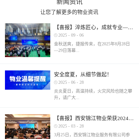
新闻资讯
让您了解更多的物业资讯
【喜报】淬炼匠心，成就专业——西安锦江物业在“锦天物业杯”技能竞赛中斩获佳绩
2025
-
09
-
06
金秋送爽，捷报传来，在2025年8月28日
—29日落幕...
的 “锦天物业杯” 第七届西安市物业管理行
安全度夏，从细节做起！
业职业技能竞赛中， 西安锦江物业服务有
2025
-
06
-
28
限公司的选手们表现卓越，凭借扎实的理
论知识、精湛的操作技能和临危不乱的现
炎炎夏日，高温持续，火灾风险也随之攀
场发挥，在物业管理师、电工、消防设施
升，请广大...
操作员三大工种的激烈角逐中脱颖而出，
取得了可圈可点的综合成绩。本次竞赛由
市住房和城乡建设局指导、市物业管理行
业主做好夏季安全防范工作。风险在于防
【喜报】西安锦江物业荣获2024年度优秀单位、全市技能竞赛优秀个人及优秀组织单位多项荣誉
业协会主办，是全市物业管理行业一年一
范，平安才是幸福！西安锦江物业提醒
2025
-
03
-
28
度规格最高、水平最强、影响最广的职业
您：增强防范意识，杜绝夏季安全隐患。
3月25日，西安锦江物业服务有限公司参
技能盛会。本次竞赛，共有来自全市60余
夏季高温，引发火灾事故占比较高，空