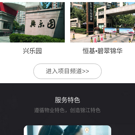
兴乐园
恒基•碧翠锦华
进入项目频道>>
服务特色
遵循物业特色，创造锦江特色