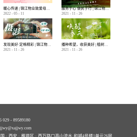
暖心传递 | 锦江物业致爱母亲节 业主微语祝福锦集
服务于心 便民于行 | 锦江物业暖心服务永不止步
2022
-
05
-
11
2021
-
11
-
26
发现美好·定格精彩 | 锦江物业首届业主摄影大赛作品大赏
播种希望，收获美好 | 植树节——唤醒春天美好的方式
2021
-
11
-
26
2021
-
11
-
26
029 - 89589180
jwy@xajjwy.com
 · 西安 · 雁塔区 · 西万路口高山流水·和城4号楼1单元26层